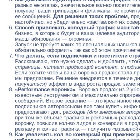
разных ее этапах, значительное кол-во посетител
покупает ваши трипваеры и флагманы, не прочита
ее сообщений.
Для решения таких проблем,
пре
настойчиво, но убедительно «заставляя» их сове
Способ привлекать холодный трафик масштаб
бизнес, в которых будет и ваша целевая аудитор
масштабирования — огромная.
Запуск не требует каких-то специальных навыков 
обязательно оформить так как об этом прочитаете
Что делать, если подписчики и посетители ст
Рассказываю, что нужно сделать и добавить, чт
страницы, читает продающий контент, и подпи
Если хотите чтобы ваша воронка продаж стала пр
мы предлагаем. Решение внедряется в течение дн
получиться)
эффект в виде роста продаж, замет
«Performance воронка»
.
Воронка продаж из 2 у
известным инструментом и максимально «прогрев
сообщений. Второе решение — это креативное но
подписчиков авторассылки все таки купить инфо-
предполагают доп. расходов
(для внедрения втор
при том же объеме трафика и рекламных расхода
воронку, повысив кол-во лидов и конверсии в про
рекламу и кол-ве трафика — получите «взрывной
Как увеличить кол-во конверсий при прежних 