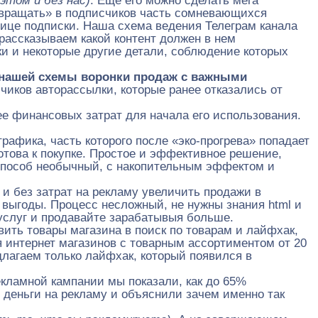
 этом и без нас)
. Еще его можно сделать мега
евращать» в подписчиков часть сомневающихся
нице подписки. Наша схема ведения Телеграм канала
рассказываем какой контент должен в нем
ки и некоторые другие детали, соблюдение которых
нашей схемы воронки продаж с важными
чиков авторассылки, которые ранее отказались от
е финансовых затрат для начала его использования.
рафика, часть которого после «эко-прогрева» попадает
отова к покупке. Простое и эффективное решение,
 Способ необычный, с накопительным эффектом и
 и без затрат на рекламу увеличить продажи в
 выгоды. Процесс несложный, не нужны знания html и
 услуг и продавайте зарабатывыя больше.
вить товары магазина в поиск по товарам и лайфхак,
 интернет магазинов с товарным ассортиментом от 20
длагаем только лайфхак, который появился в
кламной кампании мы показали, как до 65%
ь деньги на рекламу и объяснили зачем именно так