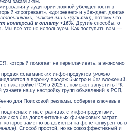
ежом заказчикам.
рмирования у аудитории ложной убежденности в
рый «прогревает», «догревает» и убеждает, двигая
дственниками, знакомыми и друзьями)
, потому что
ст конверсий в оплату +16%
. Другие способы, о
. Мы все это не используем. Как поступить вам —
СЯ, который помогает не переплачивать, а экономно
т продаж флагманских инфо-продуктов
(можно
недряется в воронку продаж быстро и без вложений.
 по накстройке РСЯ в 2025 г., поможет запустить РК
й узнаете нашу настройку групп объявлений в РСЯ,
бенно для Поисковой рекламы, соберете ключевые
.
подписных и на страницах с инфо-продуктами,
казчиков без дополнительных финансовых затрат.
, которое заметно выделяется на фоне конкурентов в
ранице)
. Способ простой, но высокоэффективный и