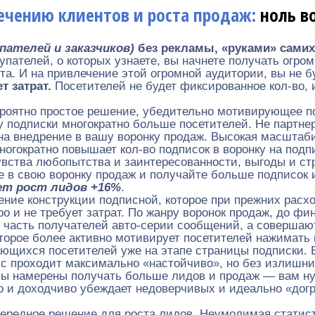
лечению клиентов и роста продаж:
ноль в
упателей и заказчиков)
без рекламы, «руками» самих
пателей, о которых узнаете, вы начнете получать огром
а. И на привлечение этой огромной аудитории, вы не б
т затрат.
Посетителей не будет фиксированное кол-во, 
роятно простое решение, убедительно мотивирующее п
у подписки многократно больше посетителей. Не партне
 на внедрение в вашу воронку продаж. Высокая масшта
огократно повышает кол-во подписок в воронку на подп
ства любопытства и заинтересованности, выгоды и стр
е в свою воронку продаж и получайте больше подписок 
ет рост лидов +16%
.
ние конструкции подписной, которое при прежних расх
о и не требует затрат. По жанру воронок продаж, до фи
 часть получателей авто-серии сообщений, а совершают
торое более активно мотивирует посетителей нажимать н
ающихся посетителей уже на этапе страницы подписки. 
с проходит максимально «настойчиво», но без излишни
ы намерены получать больше лидов и продаж — вам нуж
 и доходчиво убеждает недоверчивых и идеально «дог
ередное решение для роста лидов. Неумолимая статисти