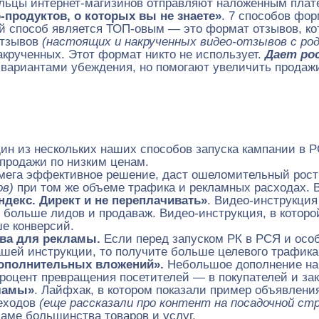
ельцы интернет-магизинов отправляют наложенным плат
родуктов, о которых вы не знаете»
. 7 способов фо
 способ является ТОП-овым — это формат отзывов, кото
отзывов
(настоящих и накрученных видео-отзывов с ро
крученных. Этот формат никто не использует.
Дает ро
 вариантами убеждения, но помогают увеличить продажи
ин из нескольких наших способов запуска кампании в Р
 продажи по низким ценам.
 мега эффективное решение, даст ошеломительный рос
ов)
при том же объеме трафика и рекламных расходах. В
ндекс. Директ и не переплачивать
»
. Видео-инструкция
ь больше лидов и продаваж. Видео-инструкция, в которо
е конверсий.
ова для рекламы.
Если перед запуском РК в РСЯ и осо
нашей инструкции, то получите больше целевого трафика
дополнительных вложений».
Небольшое дополнение на 
процент превращения посетителей — в покупателей и за
кламы»
. Лайфхак, в котором показали пример объявления
реходов
(еще рассказали про контент на посадочной ст
ламе большинства товаров и услуг.