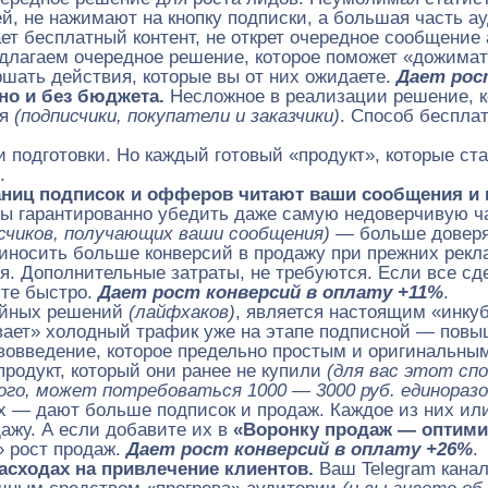
ей, не нажимают на кнопку подписки, а большая часть 
ет бесплатный контент, не открет очередное сообщение
длагаем очередное решение, которое поможет «дожимат
ршать действия, которые вы от них ожидаете.
Дает рос
но и без бюджета.
Несложное в реализации решение, к
ия
(подписчики, покупатели и заказчики)
. Способ беспла
и подготовки. Но каждый готовый «продукт», которые ст
.
раниц подписок и офферов читают ваши сообщения и 
обы гарантированно убедить даже самую недоверчивую 
счиков, получающих ваши сообщения)
— больше доверят
иносить больше конверсий в продажу при прежних рекла
я. Дополнительные затраты, не требуются. Если все с
ите быстро.
Дает рост конверсий в оплату +11%
.
бойных решений
(лайфхаков)
, является настоящим «инку
ает» холодный трафик уже на этапе подписной — повыша
вовведение, которое предельно простым и оригинальны
продукт, который они ранее не купили
(для вас этот сп
ого, может потребоваться 1000 — 3000 руб. единоразо
х — дают больше подписок и продаж. Каждое из них ил
дажу. А если добавите их в
«Воронку продаж — оптими
» рост продаж.
Дает рост конверсий в оплату +26%
.
расходах на привлечение клиентов.
Ваш Telegram кана