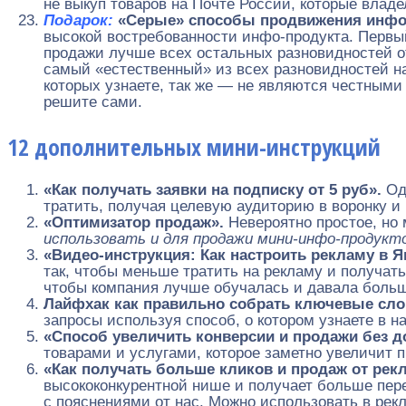
не выкуп товаров на Почте России, которые влад
Подарок:
«Серые» способы продвижения инфо-п
высокой востребованности инфо-продукта. Первый
продажи лучше всех остальных разновидностей 
самый «естественный» из всех разновидностей на
которых узнаете, так же — не являются честными
решите сами.
12 дополнительных мини-инструкций
«
Как получать заявки на подписку от 5 руб».
Од
тратить, получая целевую аудиторию в воронку и
«Оптимизатор продаж».
Невероятно простое, но
использовать и для продажи мини-инфо-продукт
«Видео-инструкция: Как настроить рекламу в Я
так, чтобы меньше тратить на рекламу и получат
чтобы компания лучше обучалась и давала больш
Лайфхак как правильно собрать ключевые сл
запросы используя способ, о котором узнаете в 
«Способ увеличить конверсии и продажи без 
товарами и услугами, которое заметно увеличит 
«Как получать больше кликов и продаж от ре
высококонкурентной нише и получает больше пе
с пояснениями от нас. Можно использовать в рек