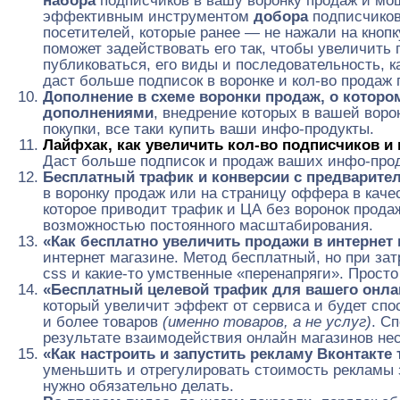
набора
подписчиков в вашу воронку продаж и мо
эффективным инструментом
добора
подписчиков
посетителей, которые ранее — не нажали на кноп
поможет задействовать его так, чтобы увеличить
публиковаться, его виды и последовательность, к
даст больше подписок в воронке и кол-во продаж
Дополнение в схеме воронки продаж, о которо
дополнениями
, внедрение которых в вашей вор
покупки, все таки купить ваши инфо-продукты.
Лайфхак, как увеличить кол-во подписчиков и
Даст больше подписок и продаж ваших инфо-прод
Бесплатный трафик и конверсии с предварит
в воронку продаж или на страницу оффера в каче
которое приводит трафик и ЦА без воронок прода
возможностью постоянного масштабирования.
«Как бесплатно увеличить продажи в интернет 
интернет магазине. Метод бесплатный, но при за
css и какие-то умственные «перенапряги». Прост
«Бесплатный целевой трафик для вашего онла
который увеличит эффект от сервиса и будет спо
и более товаров
(именно товаров, а не услуг)
. С
результате взаимодействия онлайн магазинов нес
«Как настроить и запустить рекламу Вконтакте
уменьшить и отрегулировать стоимость рекламы за
нужно обязательно делать.