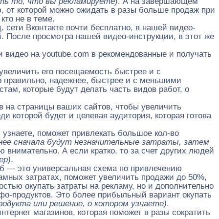
ь то, что вы рекламируете)
. А на завершающем
ю, от которой можно ожидать в разы больше продаж при
кто не в теме.
. сети Вконтакте почти бесплатно, в нашей видео-
й. После просмотра нашей видео-инструкции, в этот же
ти видео на youtube.com в рекомендованные и получать
увеличить его посещаемость быстрее и с
 правильно, надежнее, быстрее и с меньшими
там, которые будут делать часть видов работ, о
ов на страницы ваших сайтов, чтобы увеличить
и которой будет и целевая аудитория, которая готова
ы узнаете, поможет привлекать большое кол-во
нее сначала будут незначительные затраты, затем
 внимательно. А если кратко, то за счет других людей
ер)
.
об — это универсальная схема по привлечению
ламных затратах, поможет увеличить продажи до 50%,
стью окупать затраты на рекламу, но и дополнительно
фо-продуктов. Это более прибыльный вариант окупать
родукта или решение, о котором узнаете)
.
нтернет магазинов, которая поможет в разы сократить