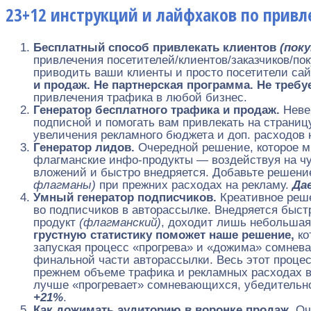
23+12 инструкций и лайфхаков по прив
Бесплатный способ привлекать клиентов
(пок
привлечения посетителей/клиентов/заказчиков/поку
приводить ваши клиенты и просто посетители сайт
и продаж. Не партнерская программа. Не требуе
привлечения трафика в любой бизнес.
Генератор бесплатного трафика и продаж.
Неве
подписной и помогать вам привлекать на страниц
увеличения рекламного бюджета и доп. расходов
Генератор лидов.
Очередной решение, которое мн
флагманские инфо-продукты — воздействуя на чув
вложений и быстро внедряется. Добавьте решени
флагманы)
при прежних расходах на рекламу.
Да
Умный генератор подписчиков.
Креативное реше
во подписчиков в авторассылке. Внедряется быстр
продукт
(флагманский)
, доходит лишь небольшая
грустную статистику поможет наше решение,
ко
запуская процесс «прогрева» и «дожима» сомнев
финальной части авторассылки. Весь этот процес
прежнем объеме трафика и рекламных расходах в
лучше «прогревает» сомневающихся, убедительно
+21%
.
Как дожимать аудиторию в воронке продаж.
Оч