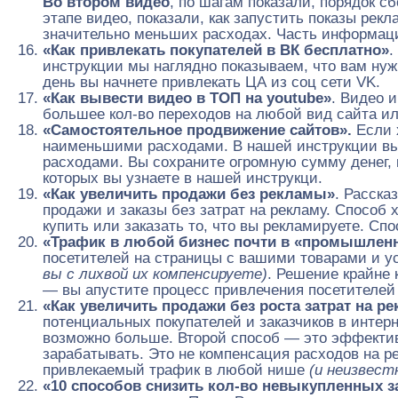
Во втором видео
, по шагам показали, порядок с
этапе видео, показали, как запустить показы ре
значительно меньших расходах. Часть информации 
«Как привлекать покупателей в ВК бесплатно»
.
инструкции мы наглядно показываем, что вам нуж
день вы начнете привлекать ЦА из соц сети VK.
«Как вывести видео в ТОП на youtube»
. Видео 
большее кол-во переходов на любой вид сайта ил
«Самостоятельное продвижение сайтов».
Если 
наименьшими расходами. В нашей инструкции вы
расходами. Вы сохраните огромную сумму денег, 
которых вы узнаете в нашей инструкци.
«Как увеличить продажи без рекламы»
. Расска
продажи и заказы без затрат на рекламу. Способ 
купить или заказать то, что вы рекламируете. Сп
«Трафик в любой бизнес почти в «промышлен
посетителей на страницы с вашими товарами и у
вы с лихвой их компенсируете)
. Решение крайне 
— вы апустите процесс привлечения посетителей
«Как увеличить продажи без роста затрат на р
потенциальных покупателей и заказчиков в интерн
возможно больше. Второй способ — это эффективн
зарабатывать. Это не компенсация расходов на 
привлекаемый трафик в любой нише
(и неизвест
«10 способов снизить кол-во невыкупленных з