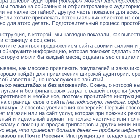
бора целевой аудитории
(которых может заинтересоват
кламы только на собранную и отфильтрованную аудитори
не является тайной, другую часть показали для всех, 
 Если хотите привлекать потенциальных клиентов из соц
но для этого делать. Подготовительный процесс просто
инструкция, в которой, мы наглядно показали, как вывес
и страницу в соц сети.
хотите заняться продвижением сайта своими силами и 
 обнаружите информацию, которая поможет сделать это
которую могли бы каждый месяц отдавать seo специалис
зываем, как массово привлекать покупателей и заказчик
хорошо пойдёт для привлечения широкой аудитории, сред
особ известный, но незаслуженно забытый.
ных» масштабах и без вложений»
.
Схема, о которой в
слугами и без финансовых затрат с вашей стороны
(вер
креативное и необычное, поэтому прочитайте инструкцию
 на страницы своего сайта
(на подписную, лендинг, офф
екламу»
. 2 способа увеличения конверсий: Первый спос
ет магазин или на сайт услуг, которая при прежних рек
ый и идеальный вариант не только частично или полно
рекламу с помощью продаж трипваеров и других мини-ин
но еще, что принесет больше денег — продажа инфо-п
аказов на Почте России»
. Инструкция для владельцев и