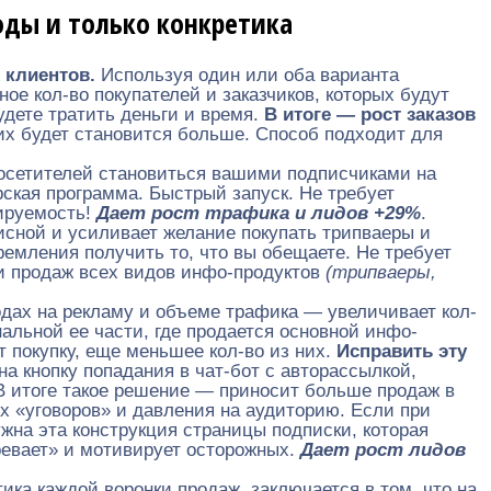
оды и только конкретика
 клиентов.
Используя один или оба варианта
ное кол-во покупателей и заказчиков, которых будут
удете тратить деньги и время.
В итоге — рост заказов
их будет становится больше. Способ подходит для
осетителей становиться вашими подписчиками на
рская программа. Быстрый запуск. Не требует
бируемость!
Дает рост трафика и лидов +29%
.
исной и усиливает желание покупать трипваеры и
емления получить то, что вы обещаете. Не требует
и продаж всех видов инфо-продуктов
(трипваеры,
одах на рекламу и объеме трафика — увеличивает кол-
нальной ее части, где продается основной инфо-
 покупку, еще меньшее кол-во из них.
Исправить эту
а кнопку попадания в чат-бот с авторассылкой,
В итоге такое решение — приносит больше продаж в
х «уговоров» и давления на аудиторию. Если при
на эта конструкция страницы подписки, которая
ревает» и мотивирует осторожных.
Дает рост лидов
ка каждой воронки продаж, заключается в том, что на