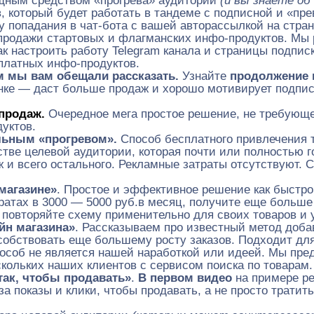
щным средством «прогрева» аудитории
(и вы знаете об
, который будет работать в тандеме с подписной и «пр
ку попадания в чат-бота с вашей авторассылкой на стра
 продажи стартовых и флагманских инфо-продуктов. Мы 
ак настроить работу Telegram канала и страницы подпис
 платных инфо-продуктов.
м мы вам обещали рассказать.
Узнайте
продолжение 
онке — даст больше продаж и хорошо мотивирует подпис
 продаж.
Очередное мега простое решение, не требующе
уктов.
ельным «прогревом».
Способ бесплатного привлечения т
стве целевой аудитории, которая почти или полностью г
ж и всего остального. Рекламные затраты отсутствуют.
магазине»
. Простое и эффективное решение как быстро
тратах в 3000 — 5000 руб.в месяц, получите еще больше
о повторяйте схему применительно для своих товаров и
йн магазина»
. Рассказываем про известный метод доба
собствовать еще большему росту заказов. Подходит для
пособ не является нашей наработкой или идеей. Мы пре
кольких наших клиентов с сервисом поиска по товарам.
 так, чтобы продавать»
.
В первом видео
на примере ре
 показы и клики, чтобы продавать, а не просто тратит