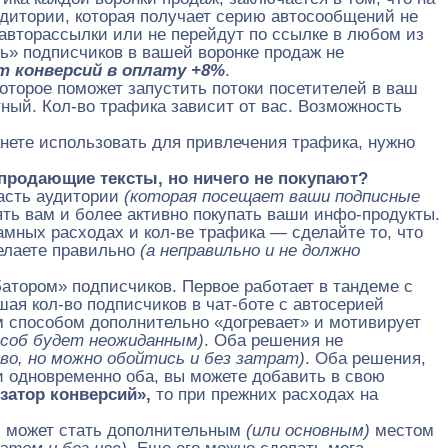
аудитории, которая получает серию автосообщений не
 авторассылки или не перейдут по ссылке в любом из
ь» подписчиков в вашей воронке продаж не
т конверсий в оплату +8%
.
оторое поможет запустить потоки посетителей в ваш
тный. Кол-во трафика зависит от вас. Возможность
анете использовать для привлечения трафика, нужно
продающие тексты, но ничего не покупают?
часть аудитории
(которая посещает ваши подписные
ь вам и более активно покупать ваши инфо-продукты.
мных расходах и кол-ве трафика — сделайте то, что
делаете правильно
(а неправильно и не должно
батором» подписчиков. Первое работает в тандеме с
я кол-во подписчиков в чат-боте с автосерией
м способом дополнительно «догревает» и мотивирует
особ будет неожиданным)
. Оба решения не
во, но можно обойтись и без затрат)
. Оба решения,
и одновременно оба, вы можете добавить в свою
затор конверсий»,
то при прежних расходах на
л может стать дополнительным
(или основным)
местом