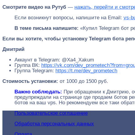
Смотрите видео на Рутуб
—
нажать, перейти и смотр
Если возникнут вопросы, напишите на Email:
vs-b
В теме письма напишите:
«Купил Telegram бот р
Если вы хотите, чтобы установку Telegram бота ре
Дмитрий
Аккаунт в Telegram: @Xa4_Xakum
Группа ВК:
https://vk.com/dev_prometech?from=gro
Группа Telegram:
https://t.me/dev_prometech
Стоимость установки:
от 1000 до 1500 руб.
Важно соблюдать:
При обращении к Дмитрию, обя
предупреждали на странице где продаем ботов р
ботов на ваш vps. Но рекомендуем все таки обрат
Пользовательское соглашение
Обработка персональных данных
Оплата