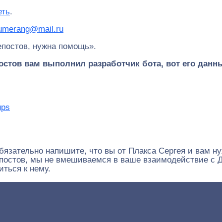
еть
.
umerang@mail.ru
епостов, нужна помощь».
постов вам выполнил разработчик бота, вот его данн
ups
зательно напишите, что вы от Плакса Сергея и вам нуж
епостов, мы не вмешиваемся в ваше взаимодействие с Д
иться к нему.