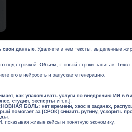
ь свои данные.
Удаляете в нем тексты, выделенные жи
его под строчкой:
Объем
, с новой строки написав:
Текст
те его в нейросеть и запускаете генерацию.
имает, как упаковывать услуги по внедрению ИИ в б
с, студия, эксперты и т.п.
].
НОВНАЯ БОЛЬ: нет времени, хаос в задачах, распух
 помогает за [СРОК] снизить рутину, ускорить про
нды.
ИИ, показывая живые кейсы и понятную экономику.