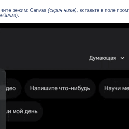
лючите режим: Canvas
(скрин ниже)
, вставьте в поле про
ендинга)
.