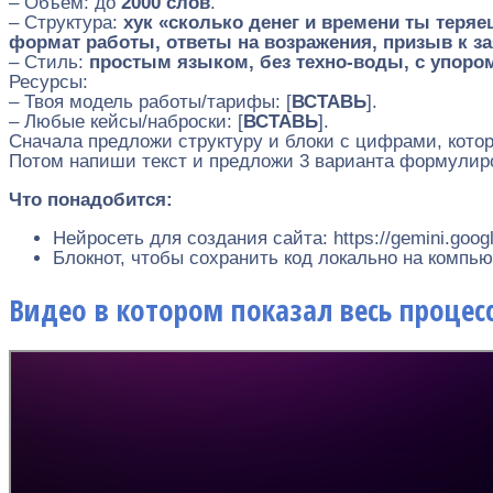
– Объём: до
2000 слов
.
– Структура:
хук «сколько денег и времени ты теряе
формат работы, ответы на возражения, призыв к з
– Стиль:
простым языком, без техно-воды, с упором
Ресурсы:
– Твоя модель работы/тарифы: [
ВСТАВЬ
].
– Любые кейсы/наброски: [
ВСТАВЬ
].
Сначала предложи структуру и блоки с цифрами, котор
Потом напиши текст и предложи 3 варианта формулиро
Что понадобится:
Нейросеть для создания сайта: https://gemini.goo
Блокнот, чтобы сохранить код локально на компьюте
Видео в котором показал весь процес