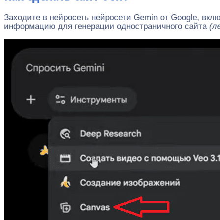
Заходите в нейросеть нейросети Gemin от Google, вк
информацию для генерации одностраничного сайта
(л