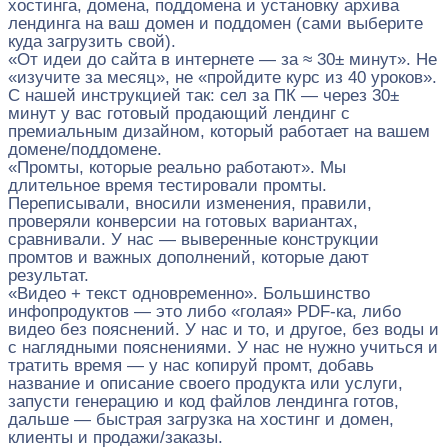
хостинга, домена, поддомена и установку архива
лендинга на ваш домен и поддомен (сами выберите
куда загрузить свой).
«От идеи до сайта в интернете — за ≈ 30± минут». Не
«изучите за месяц», не «пройдите курс из 40 уроков».
С нашей инструкцией так: сел за ПК — через 30±
минут у вас готовый продающий лендинг с
премиальным дизайном, который работает на вашем
домене/поддомене.
«Промты, которые реально работают». Мы
длительное время тестировали промты.
Переписывали, вносили изменения, правили,
проверяли конверсии на готовых вариантах,
сравнивали. У нас — выверенные конструкции
промтов и важных дополнений, которые дают
результат.
«Видео + текст одновременно». Большинство
инфопродуктов — это либо «голая» PDF-ка, либо
видео без пояснений. У нас и то, и другое, без воды и
с наглядными пояснениями. У нас не нужно учиться и
тратить время — у нас копируй промт, добавь
название и описание своего продукта или услуги,
запусти генерацию и код файлов лендинга готов,
дальше — быстрая загрузка на хостинг и домен,
клиенты и продажи/заказы.