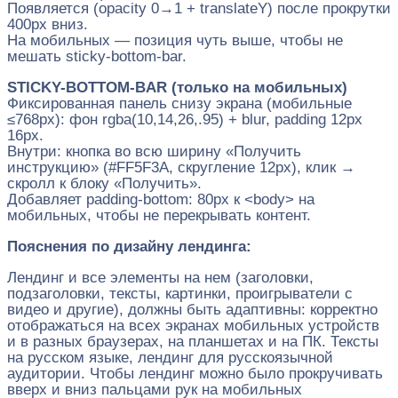
Появляется (opacity 0→1 + translateY) после прокрутки
400px вниз.
На мобильных — позиция чуть выше, чтобы не
мешать sticky-bottom-bar.
STICKY-BOTTOM-BAR (только на мобильных)
Фиксированная панель снизу экрана (мобильные
≤768px): фон rgba(10,14,26,.95) + blur, padding 12px
16px.
Внутри: кнопка во всю ширину «Получить
инструкцию» (#FF5F3A, скругление 12px), клик →
скролл к блоку «Получить».
Добавляет padding-bottom: 80px к <body> на
мобильных, чтобы не перекрывать контент.
Пояснения по дизайну лендинга:
Лендинг и все элементы на нем (заголовки,
подзаголовки, тексты, картинки, проигрыватели с
видео и другие), должны быть адаптивны: корректно
отображаться на всех экранах мобильных устройств
и в разных браузерах, на планшетах и на ПК. Тексты
на русском языке, лендинг для русскоязычной
аудитории. Чтобы лендинг можно было прокручивать
вверх и вниз пальцами рук на мобильных