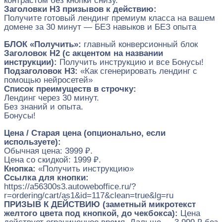
контрастом без кнопки снизу.
Заголовки H3 призывов к действию:
Получите готовый лендинг премиум класса на вашем
домене за 30 минут — БЕЗ навыков и БЕЗ опыта
БЛОК «Получить»:
главный конверсионный блок
Заголовок H2 (с акцентом на названии
инструкции):
Получить инструкцию и все Бонусы!
Подзаголовок H3:
«Как сгенерировать лендинг с
помощью нейросетей»
Список преимуществ в строчку:
Лендинг через 30 минут.
Без знаний и опыта.
Бонусы!
Цена / Старая цена (опционально, если
используете):
Обычная цена: 3999 ₽.
Цена со скидкой: 1999 ₽.
Кнопка:
«Получить инструкцию»
Ссылка для кнопки:
https://a56300s3.autoweboffice.ru/?
r=ordering/cart/as1&id=117&clean=true&lg=ru
ПРИЗЫВ К ДЕЙСТВИЮ (заметный микротекст
желтого цвета под кнопкой, до чекбокса):
Цена