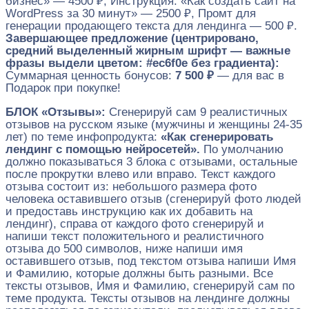
бизнес» — 4500 ₽, Инструкция: «Как создать сайт на
WordPress за 30 минут» — 2500 ₽, Промт для
генерации продающего текста для лендинга — 500 ₽.
Завершающее предложение (центрировано,
средний выделенный жирным шрифт — важные
фразы выдели цветом: #ec6f0e без градиента):
Суммарная ценность бонусов:
7 500 ₽
— для вас в
Подарок при покупке!
БЛОК «Отзывы»:
Сгенерируй сам 9 реалистичных
отзывов на русском языке (мужчины и женщины 24-35
лет) по теме инфопродукта:
«Как сгенерировать
лендинг с помощью нейросетей».
По умолчанию
должно показываться 3 блока с отзывами, остальные
после прокрутки влево или вправо. Текст каждого
отзыва состоит из: небольшого размера фото
человека оставившего отзыв (сгенерируй фото людей
и предоставь инструкцию как их добавить на
лендинг), справа от каждого фото сгенерируй и
напиши текст положительного и реалистичного
отзыва до 500 символов, ниже напиши имя
оставившего отзыв, под текстом отзыва напиши Имя
и Фамилию, которые должны быть разными. Все
тексты отзывов, Имя и Фамилию, сгенерируй сам по
теме продукта. Тексты отзывов на лендинге должны