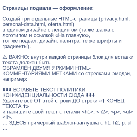
Страницы подвала — оформление:
Создай три отдельные HTML-страницы (privacy.html,
personal-data.html, oferta.html)
в едином дизайне с лендингом (та же шапка с
логотипом и ссылкой «На главную»,
тот же подвал, дизайн, палитра, те же шрифты и
градиенты).
⚠️ ВАЖНО: внутри каждой страницы блок для вставки
текста должен быть
ОБРАМЛЁН ДВУМЯ ЯРКИМИ HTML-
КОММЕНТАРИЯМИ-МЕТКАМИ со стрелками-эмодзи,
например:
⬇️⬇️⬇️ ВСТАВЬТЕ ТЕКСТ ПОЛИТИКИ
КОНФИДЕНЦИАЛЬНОСТИ СЮДА ⬇️⬇️⬇️
Удалите всё ОТ этой строки ДО строки «⬆️ КОНЕЦ
ТЕКСТА ⬆️»
и напишите свой текст с тегами <h1>, <h2>, <p>, <ul>
<li>.
… ЗДЕСЬ примерный шаблон-заглушка с h1, h2, p, ul
…