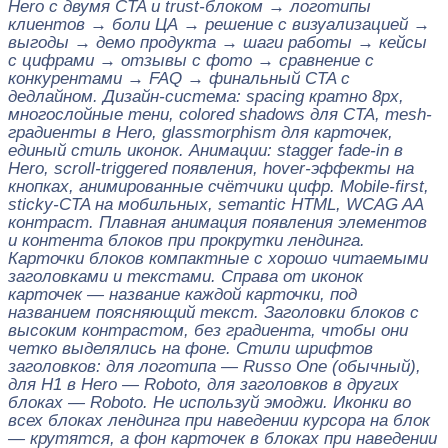
Hero с двумя CTA и trust-блоком → логотипы
клиентов → боли ЦА → решение с визуализацией →
выгоды → демо продукта → шаги работы → кейсы
с цифрами → отзывы с фото → сравнение с
конкурентами → FAQ → финальный CTA с
дедлайном. Дизайн-система: spacing кратно 8px,
многослойные тени, colored shadows для CTA, mesh-
градиенты в Hero, glassmorphism для карточек,
единый стиль иконок. Анимации: stagger fade-in в
Hero, scroll-triggered появления, hover-эффекты на
кнопках, анимированные счётчики цифр. Mobile-first,
sticky-CTA на мобильных, semantic HTML, WCAG AA
контраст. Плавная анимация появления элементов
и контента блоков при прокрутки лендинга.
Карточки блоков компактные с хорошо читаемыми
заголовками и текстами. Справа от иконок
карточек — название каждой карточки, под
названием поясняющий текст. Заголовки блоков с
высоким контрастом, без градиента, чтобы они
четко выделялись на фоне. Стили шрифтов
заголовков: для логотипа — Russo One (обычный),
для H1 в Hero — Roboto, для заголовков в других
блоках — Roboto. Не используй эмоджи. Иконки во
всех блоках лендинга при наведении курсора на блок
— крутятся, а фон карточек в блоках при наведении