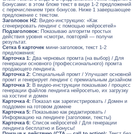
Бонусами: в этом блоке текст в виде 1-2 предложений
с перечислением трех бонусов. Ниже 1 завершающее
предложение с текстом.
Заголовок H2
: Видео-инструкцию: «Как
сгенерировать лендинг с помощью нейросетей»
Подзаголовок:
Показываю алгоритм простых
действия уровня «смотри, повторяй — получи
результат.
Сетка 6 карточек
мини-заголовок, текст 1-2
предложения:
Карточка 1:
Два черновых промта (на выбор) / Для
генерации основного (профессионального) промта
продающего лендинга.
Карточка 2:
Специальный промт / Улучшает основной
промт и генерирует лендинг с премиальным дизайном
Карточка 3:
В видео-инструкции показываю / процесс
генерации файлов лендинга нейросетью, их загрузку
на хостинг и домен
Карточка 4:
Показал как зарегистрировать / Домен и
поддомен на готовом домене
Карточка 5:
Показываю как редактировать /
Информацию на лендинге (заголовки, тексты)
Карточка 6:
Список нейросетей / Для генерации
лендинга бесплатно и Бонусы!
Призыв к действию (CTA — call to action):
Текст без