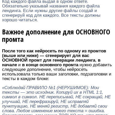
Код каждого файла выдай в одном ответе.
Обязательно указывай названия каждого файла
лендинга. Если нужны другие файлы создай и
сгенерируй код для каждого. Все тексты должны
хорошо читаться.
Важное дополнение для ОСНОВНОГО
промта
После того как нейросеть по одному из промтов
(выше или ниже) — сгенерирует для вас
ОСНОВНОЙ промт для генерации лендинга
,
в
начале
и
в конце основного промта
нужно добавить
следующее дополнение, чтобы нейросеть
использовала только ваши заголовки, подзаголовки и
тексты в каждом блоке:
«Соблюдай ПРАВИЛО №1 (НЕРУШИМОЕ): Мои
тексты — это исходник. Копируй их в HTML 1:1,
символ в символ. НЕ переписывай, НЕ сокращай, НЕ
улучшай, НЕ перефразируй, НЕ исправляй
пунктуацию, НЕ меняй регистр, НЕ добавляй свои
слова. Любое изменение моего текста = ошибка.