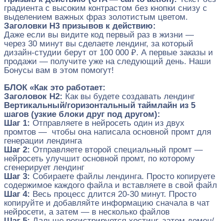
градиента с высоким контрастом без кнопки снизу с
выделением важных фраз золотистым цветом.
Заголовки H3 призывов к действию:
Даже если вы видите код первый раз в жизни —
через 30 минут вы сделаете лендинг, за который
дизайн-студии берут от 100 000 ₽. А первые заказы и
продажи — получите уже на следующий день. Наши
Бонусы вам в этом помогут!
БЛОК «Как это работает:
Заголовок H2:
Как вы будете создавать лендинг
Вертикальный/горизонтальный таймлайн из 5
шагов (узкие блоки друг под другом):
Шаг 1:
Отправляете в нейросеть один из двух
промтов — чтобы она написала основной промт для
генерации лендинга
Шаг 2:
Отправляете второй специальный промт —
нейросеть улучшит основной промт, по которому
сгенерирует лендинг
Шаг 3:
Собираете файлы лендинга. Просто копируете
содержимое каждого файла и вставляете в свой файл
Шаг 4:
Весь процесс длится 20-30 минут. Просто
копируйте и добавляйте информацию сначала в чат
нейросети, а затем — в несколько файлов
Шаг 5:
Дальше регистрируется хостинг, затем домен/