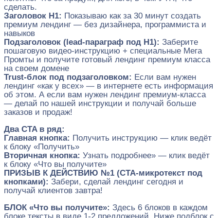
сделать.
Заголовок H1:
Показываю как за 30 минут создать
премиум лендинг — без дизайнера, программиста и
навыков
Подзаголовок (lead-параграф под H1):
Заберите
пошаговую видео-инструкцию + специальные Мега
Промты и получите готовый лендинг премиум класса
на своем домене
Trust-блок под подзаголовком:
Если вам нужен
лендинг «как у всех» — в интернете есть информация
об этом. А если вам нужен лендинг премиум-класса
— делай по нашей инструкции и получай больше
заказов и продаж!
Два CTA в ряд:
Главная кнопка:
Получить инструкцию — клик ведёт
к блоку «Получить»
Вторичная кнопка:
Узнать подробнее» — клик ведёт
к блоку «Что вы получите»
ПРИЗЫВ К ДЕЙСТВИЮ №1 (CTA-микротекст под
кнопками):
Забери, сделай лендинг сегодня и
получай клиентов завтра!
БЛОК «Что вы получите»:
Здесь 6 блоков в каждом
блоке тексты в виде 1-2 предложений. Ниже подблок с