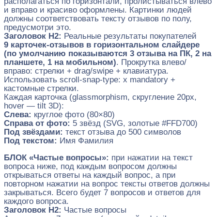
располагаться по горизонтали, пролистываться влево
и вправо и красиво оформлены. Картинки людей
должны соответствовать тексту отзывов по полу,
предусмотри это.
Заголовок H2:
Реальные результаты покупателей
9 карточек-отзывов в горизонтальном слайдере
(по умолчанию показываются 3 отзыва на ПК, 2 на
планшете, 1 на мобильном)
. Прокрутка влево/
вправо: стрелки + drag/swipe + клавиатура.
Использовать scroll-snap-type: x mandatory +
кастомные стрелки.
Каждая карточка (glassmorphism, скругление 20px,
hover — tilt 3D):
Слева:
круглое фото (80×80)
Справа от фото:
5 звёзд (SVG, золотые #FFD700)
Под звёздами:
текст отзыва до 500 символов
Под текстом:
Имя Фамилия
БЛОК «Частые вопросы»:
при нажатии на текст
вопроса ниже, под каждым вопросом должны
открываться ответы на каждый вопрос, а при
повторном нажатии на вопрос тексты ответов должны
закрываться. Всего будет 7 вопросов и ответов для
каждого вопроса.
Заголовок H2:
Частые вопросы