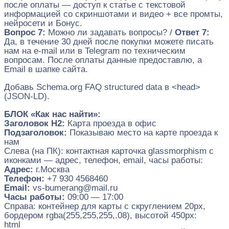
после оплаты — доступ к статье с текстовой
информацией со скриншотами и видео + все промты,
нейросети и Бонус.
Вопрос 7:
Можно ли задавать вопросы? /
Ответ 7:
Да, в течение 30 дней после покупки можете писать
нам на e-mail или в Telegram по техническим
вопросам. После оплаты данные предоставлю, а
Email в шапке сайта.
Добавь Schema.org FAQ structured data в <head>
(JSON-LD).
БЛОК «Как нас найти»:
Заголовок H2:
Карта проезда в офис
Подзаголовок:
Показываю место на карте проезда к
нам
Слева (на ПК): контактная карточка glassmorphism с
иконками — адрес, телефон, email, часы работы:
Адрес:
г.Москва
Телефон:
+7 930 4568460
Email:
vs-bumerang@mail.ru
Часы работы:
09:00 — 17:00
Справа: контейнер для карты с скруглением 20px,
бордером rgba(255,255,255,.08), высотой 450px:
html