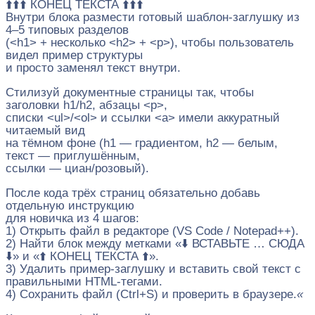
⬆️⬆️⬆️ КОНЕЦ ТЕКСТА ⬆️⬆️⬆️
Внутри блока размести готовый шаблон-заглушку из
4–5 типовых разделов
(<h1> + несколько <h2> + <p>), чтобы пользователь
видел пример структуры
и просто заменял текст внутри.
Стилизуй документные страницы так, чтобы
заголовки h1/h2, абзацы <p>,
списки <ul>/<ol> и ссылки <a> имели аккуратный
читаемый вид
на тёмном фоне (h1 — градиентом, h2 — белым,
текст — приглушённым,
ссылки — циан/розовый).
После кода трёх страниц обязательно добавь
отдельную инструкцию
для новичка из 4 шагов:
1) Открыть файл в редакторе (VS Code / Notepad++).
2) Найти блок между метками «⬇️ ВСТАВЬТЕ … СЮДА
⬇️» и «⬆️ КОНЕЦ ТЕКСТА ⬆️».
3) Удалить пример-заглушку и вставить свой текст с
правильными HTML-тегами.
4) Сохранить файл (Ctrl+S) и проверить в браузере.
«