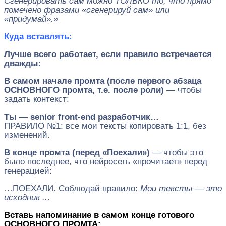
Сгенерировать сам можно ТОЛЬКО то, что прямо
помечено фразами «сгенерируй сам» или
«придумай».»
Куда вставлять:
Лучше всего работает, если правило встречается
дважды:
В самом начале промта (после первого абзаца
ОСНОВНОГО промта, т.е. после роли)
— чтобы
задать контекст:
Ты — senior front-end разработчик…
ПРАВИЛО №1: все мои тексты копировать 1:1, без
изменений.
В конце промта (перед «Поехали»)
— чтобы это
было последнее, что нейросеть «прочитает» перед
генерацией:
…ПОЕХАЛИ. Соблюдай правило:
Мои тексты — это
исходник ..
.
Вставь напоминание в самом конце готового
ОСНОВНОГО ПРОМТА: