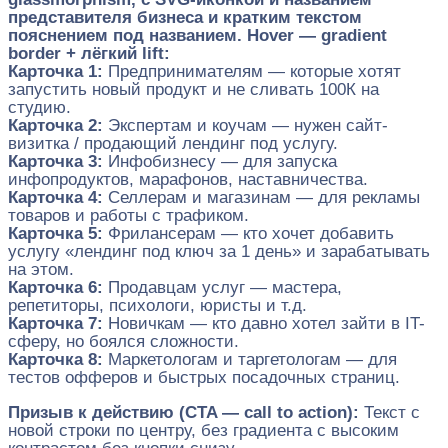
представителя бизнеса и кратким текстом
пояснением под названием. Hover — gradient
border + лёгкий lift:
Карточка 1:
Предпринимателям — которые хотят
запустить новый продукт и не сливать 100К на
студию.
Карточка 2:
Экспертам и коучам — нужен сайт-
визитка / продающий лендинг под услугу.
Карточка 3:
Инфобизнесу — для запуска
инфопродуктов, марафонов, наставничества.
Карточка 4:
Селлерам и магазинам — для рекламы
товаров и работы с трафиком.
Карточка 5:
Фрилансерам — кто хочет добавить
услугу «лендинг под ключ за 1 день» и зарабатывать
на этом.
Карточка 6:
Продавцам услуг — мастера,
репетиторы, психологи, юристы и т.д.
Карточка 7:
Новичкам — кто давно хотел зайти в IT-
сферу, но боялся сложности.
Карточка 8:
Маркетологам и таргетологам — для
тестов офферов и быстрых посадочных страниц.
Призыв к действию (CTA — call to action):
Текст с
новой строки по центру, без градиента с высоким