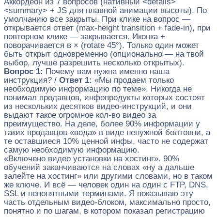
Аккордеон из 7 вопросов (нативный <details>
<summary> + JS для плавной анимации высоты). По
умолчанию все закрыты. При клике на вопрос —
открывается ответ (max-height transition + fade-in), при
повторном клике — закрывается. Иконка +
поворачивается в × (rotate 45°). Только один может
быть открыт одновременно (опционально — на твой
выбор, лучше разрешить несколько открытых).
Вопрос 1:
Почему вам нужна именно наша
инструкция? /
Ответ 1:
«Мы продаем только
необходимую информацию по теме». Никогда не
понимал продавцов, инфопродукты которых состоят
из нескольких десятков видео-инструкций, и они
выдают такое огромное кол-во видео за
преимущество. На деле, более 90% информации у
таких продавцов «вода» в виде ненужной болтовни, а
те оставшиеся 10% ценной инфы, часто не содержат
самую необходимую информацию.
«Включено видео установки на хостинг». 90%
обучений заканчиваются на словах «ну а дальше
залейте на хостинг» или другими словами, но в таком
же ключе. И всё — человек один на один с FTP, DNS,
SSL и непонятными терминами. Я показываю эту
часть отдельным видео-блоком, максимально просто,
понятно и по шагам, в котором показал регистрацию