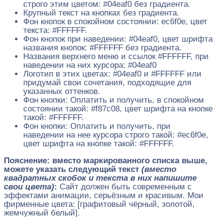
строго этим цветом: #04eaf0 без градиента.
Крупный текст на кнопках без градиента.
Фон кнопок в спокойном состоянии: ec6f0e, цвет
текста: #FFFFFF.
Фон кнопок при наведении: #04eaf0, цвет шрифта
названия кнопок: #FFFFFF без градиента.
Названия верхнего меню и ссылок #FFFFFF, при
наведении на них курсора: #04eaf0
Логотип в этих цветах: #04eaf0 и #FFFFFF или
придумай свои сочетания, подходящие для
указанных оттенков.
Фон кнопки: Оплатить и получить, в спокойном
состоянии такой: #f87c08, цвет шрифта на кнопке
такой: #FFFFFF.
Фон кнопки: Оплатить и получить, при
наведении на нее курсора строго такой: #ec6f0e,
цвет шрифта на кнопке такой: #FFFFFF.
Пояснение: вместо маркированного списка выше,
можете указать следующий текст
(вместо
квадратных скобок и текста в них напишите
свои цвета)
:
Сайт должен быть современным с
эффектами анимации, серьёзным и красивым. Мои
фирменные цвета: [графитовый чёрный, золотой,
жемчужный белый].