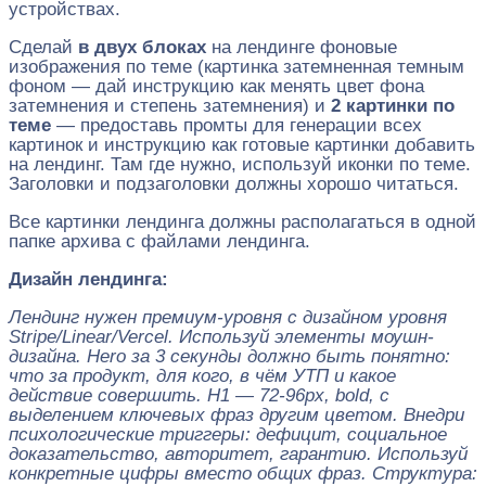
устройствах.
Сделай
в двух блоках
на лендинге фоновые
изображения по теме (картинка затемненная темным
фоном — дай инструкцию как менять цвет фона
затемнения и степень затемнения) и
2 картинки по
теме
— предоставь промты для генерации всех
картинок и инструкцию как готовые картинки добавить
на лендинг. Там где нужно, используй иконки по теме.
Заголовки и подзаголовки должны хорошо читаться.
Все картинки лендинга должны располагаться в одной
папке архива с файлами лендинга.
Дизайн лендинга:
Лендинг нужен премиум-уровня с дизайном уровня
Stripe/Linear/Vercel. Используй элементы моушн-
дизайна. Hero за 3 секунды должно быть понятно:
что за продукт, для кого, в чём УТП и какое
действие совершить. H1 — 72-96px, bold, с
выделением ключевых фраз другим цветом. Внедри
психологические триггеры: дефицит, социальное
доказательство, авторитет, гарантию. Используй
конкретные цифры вместо общих фраз. Структура: