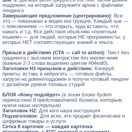
поддомен, на который загружаете архив с файлами
лендинга
Завершающее предложение (центрировано):
Все
это — показываю в видео инструкции. Каждый шаг —
с пояснениями — что открыть, куда вставить, что
нажать и т.д. Все действия объясняю «понятным
языком» — для людей, которые НЕ программисты, у
которых НЕТ соответствующих знаний и опыта
Призыв к действию (CTA — call to action):
Текст без
градиента с высоким контрастом без кнопки ниже
(важные 2-3 слова выделено цветом #04eaf0).
Заголовки H3 призывов к действию:
Копируй
промты, вставь в нейросеть → готовые файлы,
загрузи на домен/поддомен и получи готовый лендинг
с дизайном уровня топовых студий
БЛОК «Кому подойдет»
(в этом блоке будет
перечислено 8 представителей бизнеса, которым
нужна наша инструкция)
Заголовок H2:
Для кого наша инструкция
Подзаголовок:
Для всех, кто продает физические и
цифровые товары и услуги
Сетка 8 карточек — каждая карточка
glassmorphism, с SVG-иконкой и названием