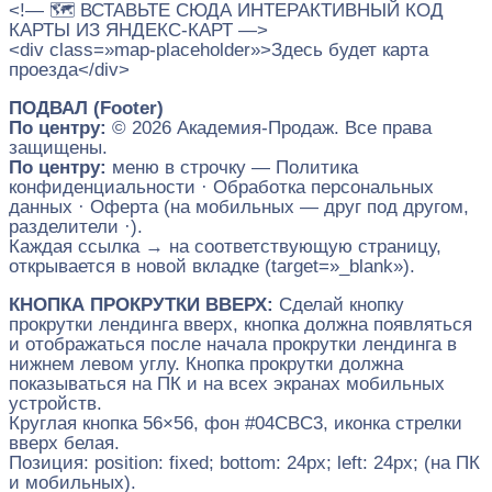
<!— 🗺️ ВСТАВЬТЕ СЮДА ИНТЕРАКТИВНЫЙ КОД
КАРТЫ ИЗ ЯНДЕКС-КАРТ —>
<div class=»map-placeholder»>Здесь будет карта
проезда</div>
ПОДВАЛ (Footer)
По центру:
© 2026 Академия-Продаж. Все права
защищены.
По центру:
меню в строчку — Политика
конфиденциальности · Обработка персональных
данных · Оферта (на мобильных — друг под другом,
разделители ·).
Каждая ссылка → на соответствующую страницу,
открывается в новой вкладке (target=»_blank»).
КНОПКА ПРОКРУТКИ ВВЕРХ:
Сделай кнопку
прокрутки лендинга вверх, кнопка должна появляться
и отображаться после начала прокрутки лендинга в
нижнем левом углу. Кнопка прокрутки должна
показываться на ПК и на всех экранах мобильных
устройств.
Круглая кнопка 56×56, фон #04CBC3, иконка стрелки
вверх белая.
Позиция: position: fixed; bottom: 24px; left: 24px; (на ПК
и мобильных).