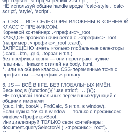
wp_register_script(‘<префикс>-script’, …);
НЕ используй общие handle вроде ‘fcalc-style’, ‘calc-
script’, ‘style’, ‘script’.
5. CSS — ВСЕ СЕЛЕКТОРЫ ВЛОЖЕНЫ В КОРНЕВОЙ
КЛАСС С ПРЕФИКСОМ.
Корневой контейнер: .<префикс>_root
КАЖДОЕ правило начинается с .<префикс>_root
(например .<префикс>_root .card).
ЗАПРЕЩЕНО иметь «голые» глобальные селекторы
(.card, .btn, .grid, .topbar и т.п.)
без префикса корня — они перетирают чужие
плагины. Никаких стилей на body, html,
*, или на общие классы. CSS-переменные тоже с
префиксом: —<префикс>-primary.
6. JS — ВСЁ В IIFE, БЕЗ ГЛОБАЛЬНЫХ ИМЁН.
Весь код в (function(){ ‘use strict’; … })();
НЕ создавай глобальных переменных/функций с
общими именами
(calc, init, bootAll, FndCalc, $ и т.п. в window).
Если нужна точка в window — только с префиксом:
window.<Префикс>Boot.
Инициализируй ТОЛЬКО свои контейнеры:
document.querySelectorAll(‘.<префикс>_root’).