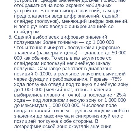
устройств. Цифры значений должны полностью
отображаться на всех экранах мобильных
устройств. В полях выбора значений, там где
предполагается ввод цифр значений, сделай:
слайдер (ползунок), меняющий цифры значений,
и поле ручного ввода с синхронизацией со
слайдером.
Сделай выбор всех цифровых значений
ползунками более точными — до 1 000 000
чтобы точно выбирать ползунками цифровые
значения (размеры и цены) — дальше до 50 000
000 как обычно. То есть в калькуляторе со
слайдером используй нелинейную шкалу
ползунка. Сам range работает в диапазоне
позиций 0–1000, а реальное значение вычисляй
через функции преобразования. Первые ~75%
хода ползунка отведи под точную линейную зону
до 1 000 000 (мелкий шаг, чтобы значения
выбирались плавно и точно), а последние ~25%
хода — под логарифмическую зону от 1 000 000
до максимума 1 000 000 000. Числовое поле
ввода оставляй точным с ручным вводом любого
значения до максимума и синхронизируй его с
позицией ползунка в обе стороны. В
логарифмической зоне округляй значения