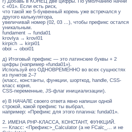
г) Добавь в КОНЕЦ две цифры. По умолчанию начни
с «01». Если есть риск,
что такой же 5-буквенный корень уже встречался у
другого калькулятора,
увеличивай номер (02, 03 …), чтобы префикс остался
уникальным.
fundament → funda01
krovlya → krovl01
kirpich → kirpi01
oboi → oboi01
д) Итоговый префикс — это латинские буквы + 2
цифры (например «funda01»).
Используй его ОДНОВРЕМЕННО во всех сущностях
из пунктов 2–7
(класс, константы, функции, шорткод, handle, CSS-
класс корня,
CSS-переменные, JS-флаг инициализации).
е) В НАЧАЛЕ своего ответа явно напиши одной
строкой, какой префикс ты выбрал,
например: «Префикс для этого плагина: funda01».
2. ИМЕНА PHP-КЛАССА, КОНСТАНТ, ФУНКЦИЙ.
— Класс: <Префикс>_Calculator (а не FCalc_… и не