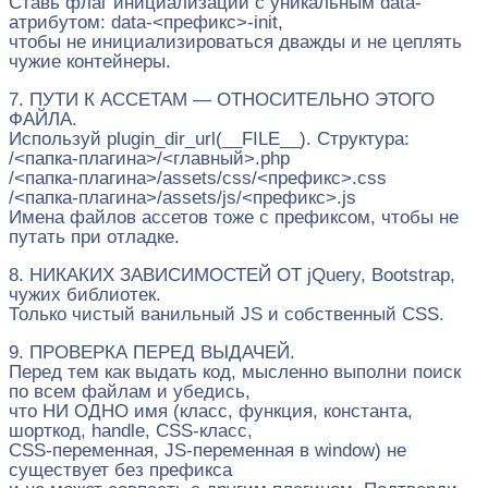
Ставь флаг инициализации с уникальным data-
атрибутом: data-<префикс>-init,
чтобы не инициализироваться дважды и не цеплять
чужие контейнеры.
7. ПУТИ К АССЕТАМ — ОТНОСИТЕЛЬНО ЭТОГО
ФАЙЛА.
Используй plugin_dir_url(__FILE__). Структура:
/<папка-плагина>/<главный>.php
/<папка-плагина>/assets/css/<префикс>.css
/<папка-плагина>/assets/js/<префикс>.js
Имена файлов ассетов тоже с префиксом, чтобы не
путать при отладке.
8. НИКАКИХ ЗАВИСИМОСТЕЙ ОТ jQuery, Bootstrap,
чужих библиотек.
Только чистый ванильный JS и собственный CSS.
9. ПРОВЕРКА ПЕРЕД ВЫДАЧЕЙ.
Перед тем как выдать код, мысленно выполни поиск
по всем файлам и убедись,
что НИ ОДНО имя (класс, функция, константа,
шорткод, handle, CSS-класс,
CSS-переменная, JS-переменная в window) не
существует без префикса