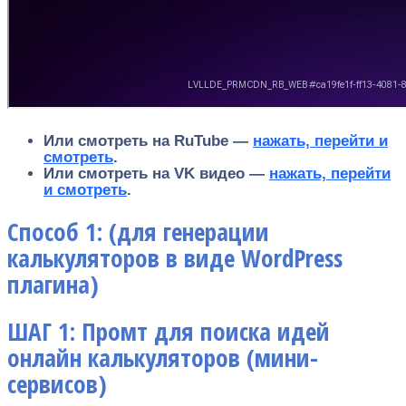
Или смотреть на RuTube —
нажать, перейти и
смотреть
.
Или смотреть на VK видео —
нажать, перейти
и смотреть
.
Способ 1: (для генерации
калькуляторов в виде WordPress
плагина)
ШАГ 1: Промт для поиска идей
онлайн калькуляторов (мини-
сервисов)