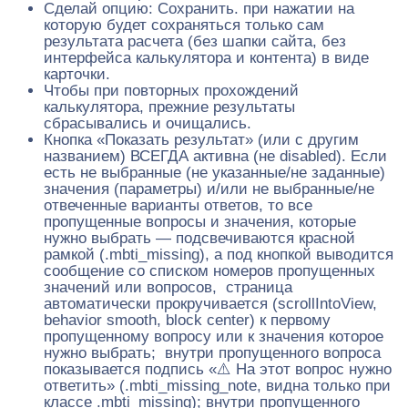
Сделай опцию: Сохранить. при нажатии на
которую будет сохраняться только сам
результата расчета (без шапки сайта, без
интерфейса калькулятора и контента) в виде
карточки.
Чтобы при повторных прохождений
калькулятора, прежние результаты
сбрасывались и очищались.
Кнопка «Показать результат» (или с другим
названием) ВСЕГДА активна (не disabled). Если
есть не выбранные (не указанные/не заданные)
значения (параметры) и/или не выбранные/не
отвеченные варианты ответов, то все
пропущенные вопросы и значения, которые
нужно выбрать — подсвечиваются красной
рамкой (.mbti_missing), а под кнопкой выводится
сообщение со списком номеров пропущенных
значений или вопросов, страница
автоматически прокручивается (scrollIntoView,
behavior smooth, block center) к первому
пропущенному вопросу или к значения которое
нужно выбрать; внутри пропущенного вопроса
показывается подпись «⚠️ На этот вопрос нужно
ответить» (.mbti_missing_note, видна только при
классе .mbti_missing); внутри пропущенного