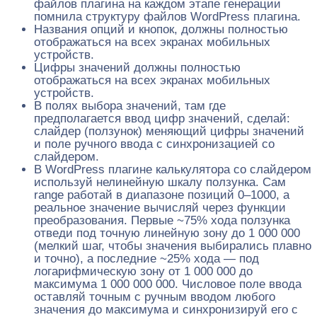
файлов плагина на каждом этапе генерации
помнила структуру файлов WordPress плагина.
Названия опций и кнопок, должны полностью
отображаться на всех экранах мобильных
устройств.
Цифры значений должны полностью
отображаться на всех экранах мобильных
устройств.
В полях выбора значений, там где
предполагается ввод цифр значений, сделай:
слайдер (ползунок) меняющий цифры значений
и поле ручного ввода с синхронизацией со
слайдером.
В WordPress плагине калькулятора со слайдером
используй нелинейную шкалу ползунка. Сам
range работай в диапазоне позиций 0–1000, а
реальное значение вычисляй через функции
преобразования. Первые ~75% хода ползунка
отведи под точную линейную зону до 1 000 000
(мелкий шаг, чтобы значения выбирались плавно
и точно), а последние ~25% хода — под
логарифмическую зону от 1 000 000 до
максимума 1 000 000 000. Числовое поле ввода
оставляй точным с ручным вводом любого
значения до максимума и синхронизируй его с