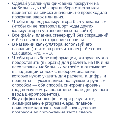
Сделай усиленную фиксацию прокрутки на
мобильных, чтобы при выбора ответов или
вариантов из списка значений, не происходила
прокрутка вверх или вниз.
Чтобы шорт код калькулятора был уникальным
(чтобы он не повторял шорт коды других
калькуляторов установленных на сайте).
Все файлы плагина сгенерируй без сокращений
и без ссылок на сторонние сервисы.
В названии калькулятора используй его
название (то что он рассчитывает) , без слов:
Calculator, Pro, PRO.
Чтобы при выборе информации, которую нужно
предоставить (выбрать) для расчёта, на ПК и на
всех экранах мобильных устройств открывался
выпадающий список с выбором значений,
которые нужно указать для расчета, а цифры и
проценты — указывались ползунком и ручным
способом — оба способа синхронизированы
(под ползунком располагается поле для ручного
ввода цифр/процентов).
Вау-эффекты:
конфетти при результате,
анимированные progress-бары, плавное
появление карточек, мягкий звук «успеха»,
прогресс-бар прохождения теста сверху,