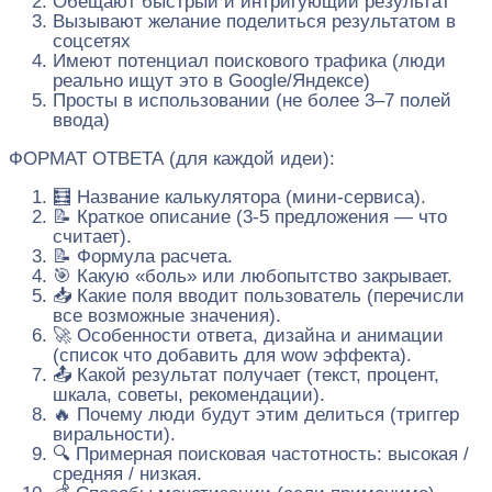
Обещают быстрый и интригующий результат
Вызывают желание поделиться результатом в
соцсетях
Имеют потенциал поискового трафика (люди
реально ищут это в Google/Яндексе)
Просты в использовании (не более 3–7 полей
ввода)
ФОРМАТ ОТВЕТА (для каждой идеи):
🧮 Название калькулятора (мини-сервиса).
📝 Краткое описание (3-5 предложения — что
считает).
📝 Формула расчета.
🎯 Какую «боль» или любопытство закрывает.
📥 Какие поля вводит пользователь (перечисли
все возможные значения).
🚀 Особенности ответа, дизайна и анимации
(список что добавить для wow эффекта).
📤 Какой результат получает (текст, процент,
шкала, советы, рекомендации).
🔥 Почему люди будут этим делиться (триггер
виральности).
🔍 Примерная поисковая частотность: высокая /
средняя / низкая.