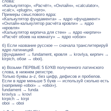
слова:
«Калькулятор», «Расчёт», «Онлайн», «calculator»,
«calc», «plugin», «pro».
Примеры смыслового ядра:
«Калькулятор фундамента» → ядро «фундамент»
«Онлайн-калькулятор расчёта кровли» → ядро
«кровля»
«Калькулятор кирпича для стен» → ядро «кирпич»
«Расчёт обоев на комнату» → ядро «обои»
б) Если название русское — сначала транслитерируй
ядро латиницей
(фундамент → fundament, кровля → krovlya, кирпич →
kirpich, обои → oboi).
в) Возьми ПЕРВЫЕ 5 БУКВ полученного латинского
слова, в нижнем регистре.
Только буквы a–z, без цифр, дефисов и пробелов.
Если в ядре меньше 5 букв — используй сколько есть
(например «oboi» → «oboi»).
fundament → funda
krovlya → krovl
kirpich → kirpi
oboi → oboi