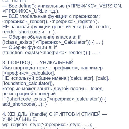
Calculator).
— Все define(): уникальные (<ПРЕФИКС>_VERSION,
<ПРЕФИКС>_URL и т.д.).
— ВСЕ глобальные функции с префиксом:
<префикс>_render(), <префикс>_register().
НЕ называй функции gener-ически (calc_render,
render_shortcode и т.п.).
— Оберни объявление класса в: if
(!class_exists(‘<Префикс>_Calculator’)) { … }
— Оберни функции в: if
(!function_exists(‘<префикс>_render’)) { … }
3. ШОРТКОД — УНИКАЛЬНЫЙ.
Имя шорткода тоже с префиксом, например
[<префикс>_calculator].
НЕ используй общие имена ([calculator], [calc],
[foundation_calculator]),
которые может занять другой плагин. Перед
регистрацией проверяй:
if (!shortcode_exists(‘<префикс>_calculator’)) {
add_shortcode(…); }
4. ХЕНДЛЫ (handle) СКРИПТОВ И СТИЛЕЙ —
УНИКАЛЬНЫЕ.
wp_register_style(‘<префикс>-style’, …);