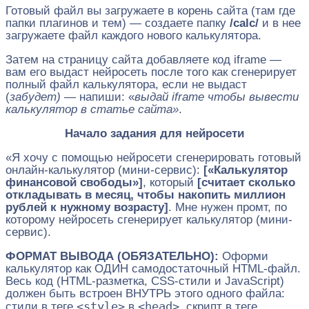
Готовый файл вы загружаете в корень сайта (там где
папки плагинов и тем) — создаете папку
/calc/
и в нее
загружаете файл каждого нового калькулятора.
Затем на страницу сайта добавляете код iframe —
вам его выдаст нейросеть после того как сгенерирует
полный файл калькулятора, если не выдаст
(
забудет)
— напиши: «
выдай iframe чтобы вывести
калькулятор в статье сайта»
.
Начало задания для нейросети
«Я хочу с помощью нейросети сгенерировать готовый
онлайн-калькулятор (мини-сервис):
[«Калькулятор
финансовой свободы»]
, который
[считает сколько
откладывать в месяц, чтобы накопить миллион
рублей к нужному возрасту]
. Мне нужен промт, по
которому нейросеть сгенерирует калькулятор (мини-
сервис).
ФОРМАТ ВЫВОДА (ОБЯЗАТЕЛЬНО):
Оформи
калькулятор как ОДИН самодостаточный HTML-файл.
Весь код (HTML-разметка, CSS-стили и JavaScript)
должен быть встроен ВНУТРЬ этого одного файла:
<style>
<head>
стили в теге
в
, скрипт в теге