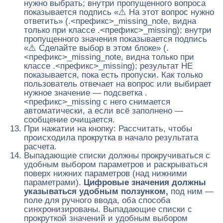
нужно выбрать; внутри пропущенного вопроса
показывается подпись «⚠️ На этот вопрос нужно
ответить» (.<префикс>_missing_note, видна
только при классе .<префикс>_missing); внутри
пропущенного значения показывается подпись
«⚠️ Сделайте выбор в этом блоке» (.
<префикс>_missing_note, видна только при
классе .<префикс>_missing); результат НЕ
показывается, пока есть пропуски. Как только
пользователь отвечает на вопрос или выбирает
нужное значение — подсветка .
<префикс>_missing с него снимается
автоматически, а если всё заполнено —
сообщение очищается.
При нажатии на кнопку: Рассчитать, чтобы
происходила прокрутка в начало результата
расчета.
Выпадающие списки должны прокручиваться с
удобным выбором параметров и раскрываться
поверх нижних параметров (над нижними
параметрами).
Цифровые значения должны
указываться удобным ползунком,
под ним —
поле для ручного ввода, оба способа
синхронизированы. Выпадающие списки с
прокруткой значений и удобным выбором