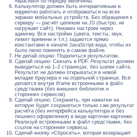
«красиво» по порядку величины.
Калькулятор должен быть интерактивным и
корректно работать и отображаться на всех
экранах мобильных устройств. Без обращения к
серверу — расчёт целиком на JS (быстро, не
нагружает сайт). Никаких настроек через
админку. Все настройки (цвета, тексты, звук,
лимит времени и т.п.) задаются прямо
константами в начале JavaScript-кода, чтобы их
было легко поменять в самом файле.
Не делай опцию: Поделиться результатом.
Сделай опцию: Скачать в PDF. Результат должен
выводиться на 1–2 страницах, без шапки сайта.
Результат не должен открываться в новой
вкладке браузера и на отдельной странице. Всё
делается внутри iframe встроенными в файл
средствами (без внешних библиотек и
сторонних сервисов).
Сделай опцию: Сохранить, при нажатии на
которую будет сохраняться только сам результат
расчёта (без интерфейса калькулятора и без
лишнего оформления) в виде карточки-картинки.
Реализуй встроенными в файл средствами, без
ссылок на сторонние сервисы.
Сделай кнопку «Сбросить», которая возвращает