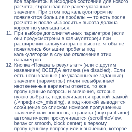
все параметры в исходное состояние для нового
расчёта, сбрасывая все ранее указанные
значения. При этом под калькулятором не
появляются большие пробелы — то есть после
расчёта и после «Сбросить» высота должна
корректно уменьшаться.
При выборе дополнительных параметров (если
они предусмотрены в калькуляторе)и при
расширении калькулятора по высоте, чтобы не
появлялись большие пробелы под
калькулятором в случае отключения этих
параметров.
Кнопка «Показать результат» (или с другим
названием) ВСЕГДА активна (не disabled). Если
есть невыбранные (не указанные/не заданные)
значения (параметры) и/или невыбранные/
неотвеченные варианты ответов, то все
пропущенные вопросы и значения, которые
нужно выбрать, подсвечиваются красной рамкой
(.<префикс>_missing), а под кнопкой выводится
сообщение со списком номеров пропущенных
значений или вопросов; страница (внутри iframe)
автоматически прокручивается (scrollIntoView,
behavior smooth, block center) к первому
пропущенному вопросу или к значению, которое