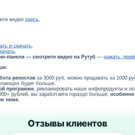
рите видео
здесь
.
ать и скачать
.
качать
.
ин-панели — с
мотрите видео на Рутуб
—
нажать, пере
ше:
бота репостов
за 3000 руб, можно продавать за 1000 ру
желающих будет больше.
кой программе
, рекламировать наши инфопродукты и по
000+ рублей, вы заработаете гораздо больше,
особенно 
м ниже.