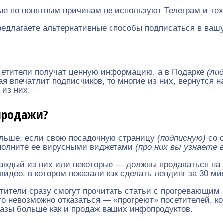
ые по понятным причинам не используют Телеграм и тех 
предлагаете альтернативные способы подписаться в ваш
сетители получат ценную информацию, а в Подарке
(ли
я впечатлит подписчиков, то многие из них, вернутся 
 из них.
 продажи?
больше, если свою посадочную страницу
(подписную)
со 
ополните ее вирусными виджетами
(про них вы узнаете
аждый из них или некоторые — должны продаваться на 
видео, в котором показали как сделать лендинг за 30 ми
етители сразу смогут прочитать статьи с прогревающим
ого невозможно отказаться — «прогреют» посетителей, к
разы больше как и продаж ваших инфопродуктов.