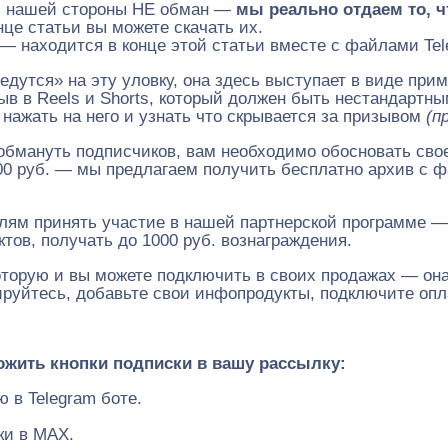
 с нашей стороны НЕ обман —
мы реально отдаем то, ч
нце статьи вы можете скачать их.
 — находится в конце этой статьи вместе с файлами Tel
едутся» на эту уловку, она здесь выступает в виде при
зыв в Reels и Shorts, который должен быть нестандартн
 нажать на него и узнать что скрывается за призывом
(п
обмануть подписчиков, вам необходимо обосновать свое
00 руб. — мы предлагаем получить бесплатно архив с ф
елям принять участие в нашей партнерской программе —
ов, получать до 1000 руб. вознаграждения.
которую и вы можете подключить в своих продажах — он
руйтесь, добавьте свои инфопродукты, подключите опл
ожить кнопки подписки в вашу рассылку:
 в Telegram боте.
ки в MAX.