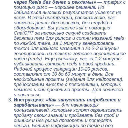
через Reels без денег и рекламы»
— т
рафик с
помощью рилс — хорошее решение. Но
добиваться высоких результатов удается не
всем. В этой инструкции, рассказываю, как
снимать рилсы без навыков, без студий и
оборудования. Вы узнаете как с помощью
ChatGPT за несколько секунд создавать
десятки тем для рилсов и сотни названий reels
по каждой теме, за 1 минуту генерировать
текст для каждого названия и за 2-3 минуты
генерировать из текста готовое вертикальное
видео (reels). Еще расскажу, как за 1-2 минуты
публиковать готовые reels в свой профиль.
Рабочий процесс генерации 10-20 рилсов,
составляет от 30 до 60 минут в день. Все
необходимые промты (задания для нейросети),
предоставим вместе с пояснениями, которых
немного и они предельно просты. Для новичков
и опытных.
Инструкцию:
«Как запустить инфобизнес и
зарабатывать»
—
для начинающих
пользователей, которые хотят огранизовать
продажу своих знаний и продавать без проб и
ошибок и без риска прогореть и потерять
деньги
. Больше информации по теме и без