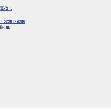
025 г.
т безотказно
ибыль