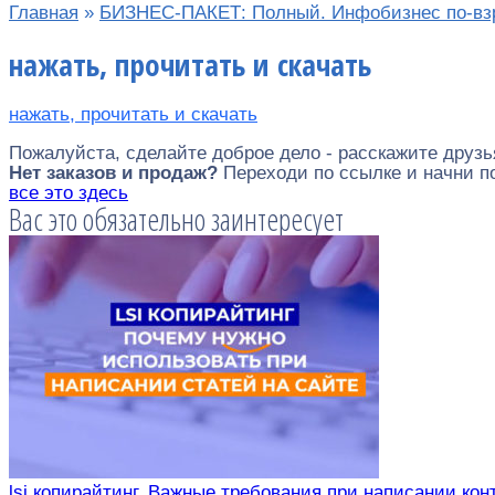
Главная
»
БИЗНЕС-ПАКЕТ: Полный. Инфобизнес по-вз
нажать, прочитать и скачать
нажать, прочитать и скачать
Пожалуйста, сделайте доброе дело - расскажите друзь
Нет заказов и продаж?
Переходи по ссылке и начни 
все это здесь
Вас это обязательно заинтересует
lsi копирайтинг. Важные требования при написании кон