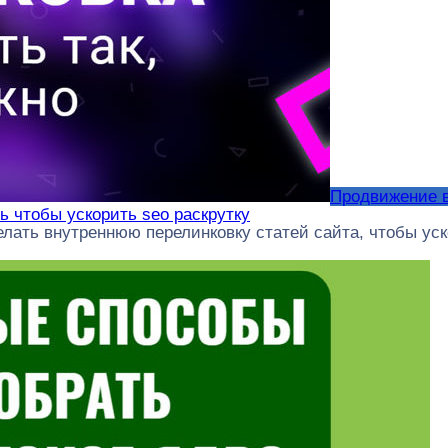
Продвижение 
ь чтобы ускорить seo раскрутку
делать внутреннюю перелинковку статей сайта, чтобы ус