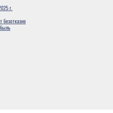
025 г.
т безотказно
ибыль