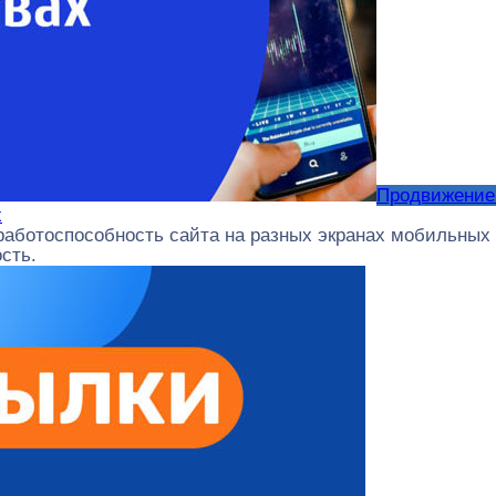
Продвижение
х
работоспособность сайта на разных экранах мобильных ус
сть.