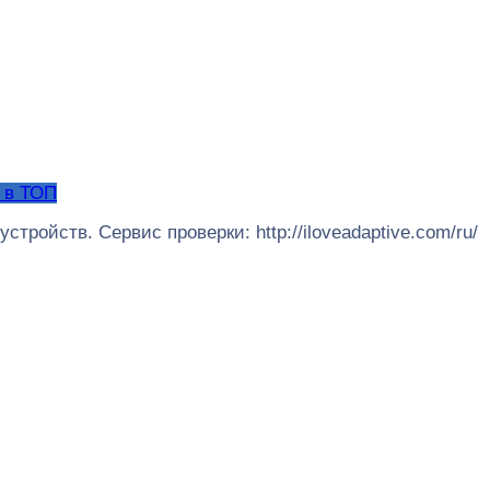
 в ТОП
тройств. Сервис проверки: http://iloveadaptive.com/ru/