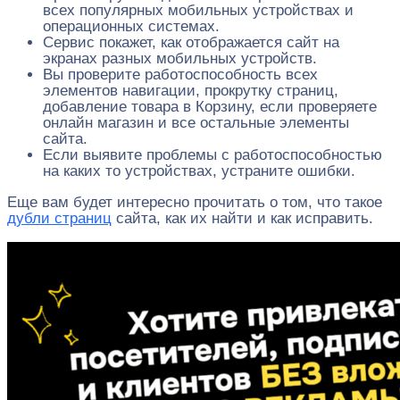
всех популярных мобильных устройствах и
операционных системах.
Сервис покажет, как отображается сайт на
экранах разных мобильных устройств.
Вы проверите работоспособность всех
элементов навигации, прокрутку страниц,
добавление товара в Корзину, если проверяете
онлайн магазин и все остальные элементы
сайта.
Если выявите проблемы с работоспособностью
на каких то устройствах, устраните ошибки.
Еще вам будет интересно прочитать о том, что такое
дубли страниц
сайта, как их найти и как исправить.