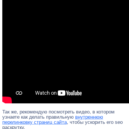
Так же, рекомендую посмотреть видео, в котором
узнаете как делать правильную
внутреннюю
перелинковку страниц сайта
, чтобы ускорить его seo
раскрутку.