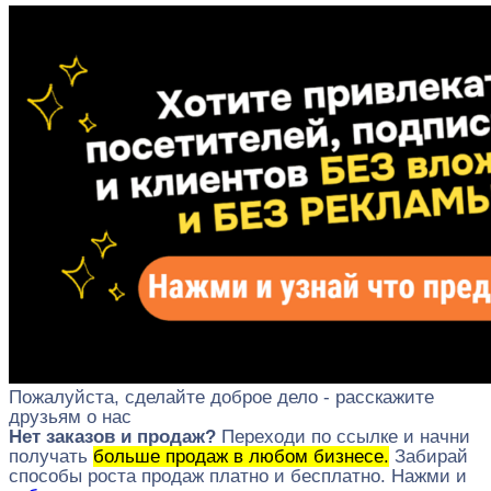
Пожалуйста, сделайте доброе дело - расскажите
друзьям о нас
Нет заказов и продаж?
Переходи по ссылке и начни
получать
больше продаж в любом бизнесе.
Забирай
способы роста продаж платно и бесплатно. Нажми и