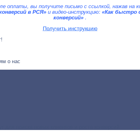
ле оплаты, вы получите письмо с ссылкой, нажав на 
 конверсий в РСЯ»
и видео-инструкцию:
«Как быстро 
конверсий»
.
Получить инструкцию
!
ям о нас
г для поиска новых клиентов и роста конверсий