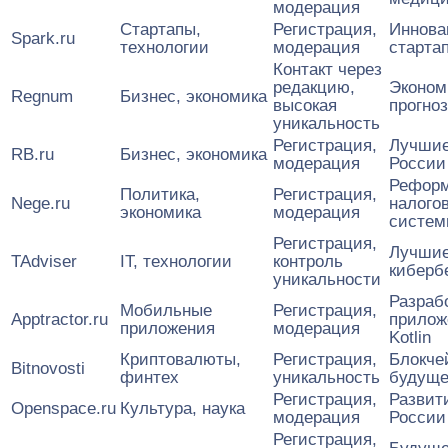
модерация
Стартапы,
Регистрация,
Иннова
Spark.ru
технологии
модерация
старта
Контакт через
редакцию,
Эконом
Regnum
Бизнес, экономика
высокая
прогно
уникальность
Регистрация,
Лучшие
RB.ru
Бизнес, экономика
модерация
России
Рефор
Политика,
Регистрация,
Nege.ru
налого
экономика
модерация
систе
Регистрация,
Лучшие
TAdviser
IT, технологии
контроль
киберб
уникальности
Разраб
Мобильные
Регистрация,
Apptractor.ru
прилож
приложения
модерация
Kotlin
Криптовалюты,
Регистрация,
Блокче
Bitnovosti
финтех
уникальность
будуще
Регистрация,
Развит
Openspace.ru
Культура, наука
модерация
России
Регистрация,