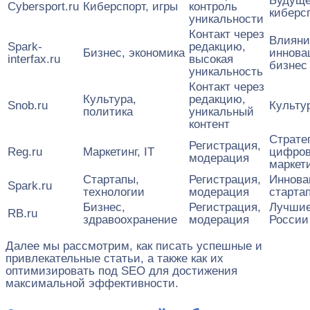
Будущ
Cybersport.ru
Киберспорт, игры
контроль
киберс
уникальности
Контакт через
Влияни
Spark-
редакцию,
Бизнес, экономика
иннова
interfax.ru
высокая
бизнес
уникальность
Контакт через
Культура,
редакцию,
Snob.ru
Культу
политика
уникальный
контент
Страте
Регистрация,
Reg.ru
Маркетинг, IT
цифров
модерация
маркет
Стартапы,
Регистрация,
Иннова
Spark.ru
технологии
модерация
старта
Бизнес,
Регистрация,
Лучшие
RB.ru
здравоохранение
модерация
России
Далее мы рассмотрим, как писать успешные и
привлекательные статьи, а также как их
оптимизировать под SEO для достижения
максимальной эффективности.