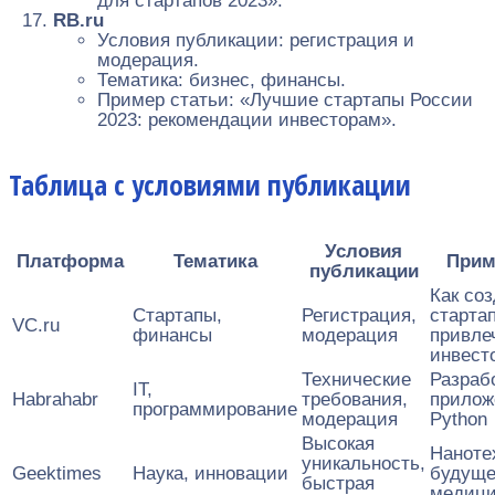
для стартапов 2023».
RB.ru
Условия публикации: регистрация и
модерация.
Тематика: бизнес, финансы.
Пример статьи: «Лучшие стартапы России
2023: рекомендации инвесторам».
Таблица с условиями публикации
Условия
Платформа
Тематика
Прим
публикации
Как со
Стартапы,
Регистрация,
старта
VC.ru
финансы
модерация
привле
инвест
Технические
Разраб
IT,
Habrahabr
требования,
прилож
программирование
модерация
Python
Высокая
Наноте
уникальность,
Geektimes
Наука, инновации
будущ
быстрая
медиц