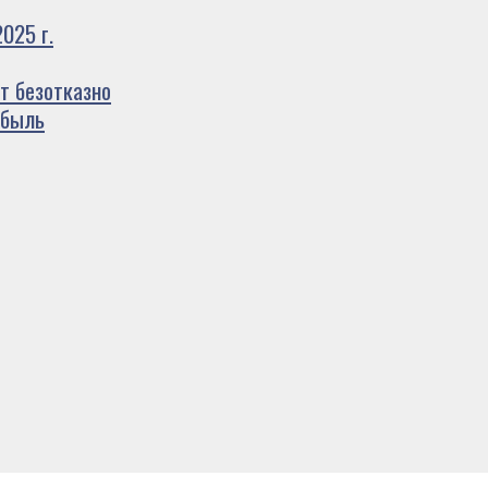
025 г.
т безотказно
ибыль