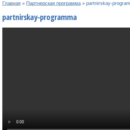
Главная
»
Партнерская программа
»
partnirskay-progra
partnirskay-programma