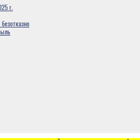
25 г.
 безотказно
быль