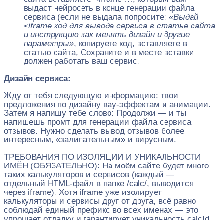
выдаст нейросеть в конце генерации файла
сервиса (если не выдала попросите:
«Выдай
<iframe код для вывода сервиса в статье сайта
и инструкцию как менять дизайн и другие
параметры»
, копируете код, вставляете в
статью сайта, Сохраните и в месте вставки
должен работать ваш сервис.
Дизайн сервиса:
Жду от тебя следующую информацию: твои
предложения по дизайну вау-эффектам и анимации.
Затем я напишу тебе слово: Продолжи — и ты
напишешь промт для генерации файла сервиса
отзывов. Нужно сделать вывод отзывов более
интересным, «залипательным» и вирусным.
ТРЕБОВАНИЯ ПО ИЗОЛЯЦИИ И УНИКАЛЬНОСТИ
ИМЁН (ОБЯЗАТЕЛЬНО): На моём сайте будет много
таких калькуляторов и сервисов (каждый —
отдельный HTML-файл в папке /calc/, выводится
через iframe). Хотя iframe уже изолирует
калькуляторы и сервисы друг от друга, всё равно
соблюдай единый префикс во всех именах — это
упрощает отладку и гарантирует уникальность calcId