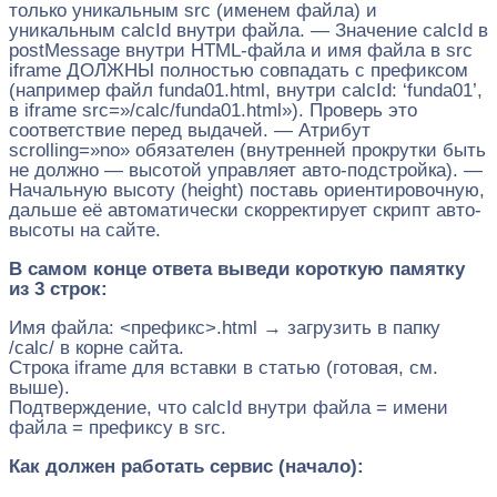
только уникальным src (именем файла) и
уникальным calcId внутри файла. — Значение calcId в
postMessage внутри HTML-файла и имя файла в src
iframe ДОЛЖНЫ полностью совпадать с префиксом
(например файл funda01.html, внутри calcId: ‘funda01’,
в iframe src=»/calc/funda01.html»). Проверь это
соответствие перед выдачей. — Атрибут
scrolling=»no» обязателен (внутренней прокрутки быть
не должно — высотой управляет авто-подстройка). —
Начальную высоту (height) поставь ориентировочную,
дальше её автоматически скорректирует скрипт авто-
высоты на сайте.
В самом конце ответа выведи короткую памятку
из 3 строк:
Имя файла: <префикс>.html → загрузить в папку
/calc/ в корне сайта.
Строка iframe для вставки в статью (готовая, см.
выше).
Подтверждение, что calcId внутри файла = имени
файла = префиксу в src.
Как должен работать сервис (начало):