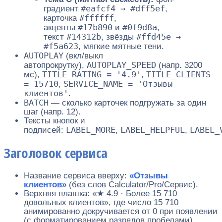
#eafcf4 → #dff5ef
градиент
,
#ffffff
карточка
,
#17b890
#0f9d8a
акценты
и
,
#14312b
#ffd45e →
текст
, звёзды
#f5a623
, мягкие мятные тени.
AUTOPLAY
(вкл/выкл
AUTOPLAY_SPEED
автопрокрутку),
(напр. 3200
TITLE_RATING = '4.9'
TITLE_CLIENTS
мс),
,
= 15710
SERVICE_NAME = 'Отзывы
,
клиентов'
.
BATCH
— сколько карточек подгружать за один
шаг (напр. 12).
Тексты кнопок и
LABEL_MORE
LABEL_HELPFUL
LABEL_
подписей:
,
,
Заголовок сервиса
Название сервиса вверху:
«Отзывы
клиентов»
(без слов Calculator/Pro/Сервис).
Верхняя плашка: «★ 4.9 · Более 15 710
довольных клиентов», где число 15 710
анимированно докручивается от 0 при появлении
(с форматированием разрядов пробелами).