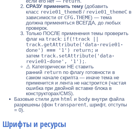
return
если его нет —
.
СРАЗУ применить тему
(добавить
revie01_themeB
revie01_themeC
класс
/
в
CFG.THEME
зависимости от
) — тема
должна применяться ВСЕГДА, до любых
проверок.
Только ПОСЛЕ применения темы проверить
track
if(!track ||
флаг на
:
track.getAttribute('data-revie01-
done') === '1') return;
и
track.setAttribute('data-
затем
revie01-done', '1');
.
⚠️ Категорически НЕ ставить
return
ранний
по флагу готовности в
самом начале скрипта — иначе тема не
применится и лента не настроится (частая
ошибка при двойной вставке блока в
конструкторах/CMS).
html
body
Базовые стили для
и
внутри файла
transparent
разрешены (фон
, шрифт, отступы
= 0).
Шрифты и ресурсы