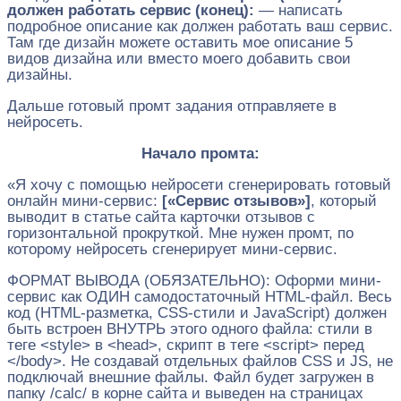
должен работать сервис (конец):
— написать
подробное описание как должен работать ваш сервис.
Там где дизайн можете оставить мое описание 5
видов дизайна или вместо моего добавить свои
дизайны.
Дальше готовый промт задания отправляете в
нейросеть.
Начало промта:
«Я хочу с помощью нейросети сгенерировать готовый
онлайн мини-сервис:
[«Сервис отзывов»]
, который
выводит в статье сайта карточки отзывов с
горизонтальной прокруткой. Мне нужен промт, по
которому нейросеть сгенерирует мини-сервис.
ФОРМАТ ВЫВОДА (ОБЯЗАТЕЛЬНО): Оформи мини-
сервис как ОДИН самодостаточный HTML-файл. Весь
код (HTML-разметка, CSS-стили и JavaScript) должен
быть встроен ВНУТРЬ этого одного файла: стили в
теге <style> в <head>, скрипт в теге <script> перед
</body>. Не создавай отдельных файлов CSS и JS, не
подключай внешние файлы. Файл будет загружен в
папку /calc/ в корне сайта и выведен на страницах