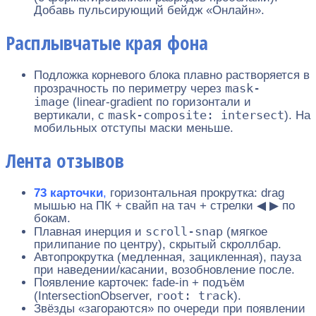
Добавь пульсирующий бейдж «Онлайн».
Расплывчатые края фона
Подложка корневого блока плавно растворяется в
mask-
прозрачность по периметру через
image
(linear-gradient по горизонтали и
mask-composite: intersect
вертикали, с
). На
мобильных отступы маски меньше.
Лента отзывов
73 карточки
,
горизонтальная прокрутка: drag
мышью на ПК + свайп на тач + стрелки ◀ ▶ по
бокам.
scroll-snap
Плавная инерция и
(мягкое
прилипание по центру), скрытый скроллбар.
Автопрокрутка (медленная, зацикленная), пауза
при наведении/касании, возобновление после.
Появление карточек: fade-in + подъём
root: track
(IntersectionObserver,
).
Звёзды «загораются» по очереди при появлении