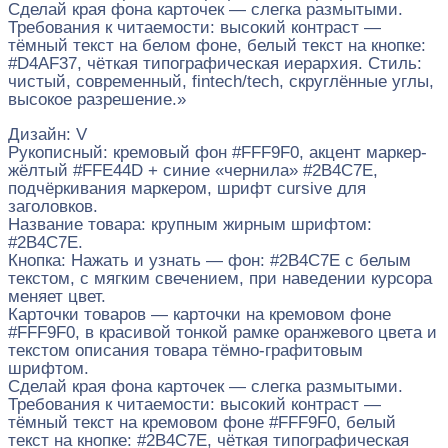
Сделай края фона карточек — слегка размытыми.
Требования к читаемости: высокий контраст —
тёмный текст на белом фоне, белый текст на кнопке:
#D4AF37, чёткая типографическая иерархия. Стиль:
чистый, современный, fintech/tech, скруглённые углы,
высокое разрешение.»
Дизайн: V
Рукописный: кремовый фон #FFF9F0, акцент маркер-
жёлтый #FFE44D + синие «чернила» #2B4C7E,
подчёркивания маркером, шрифт cursive для
заголовков.
Название товара: крупным жирным шрифтом:
#2B4C7E.
Кнопка: Нажать и узнать — фон: #2B4C7E с белым
текстом, с мягким свечением, при наведении курсора
меняет цвет.
Карточки товаров — карточки на кремовом фоне
#FFF9F0, в красивой тонкой рамке оранжевого цвета и
текстом описания товара тёмно-графитовым
шрифтом.
Сделай края фона карточек — слегка размытыми.
Требования к читаемости: высокий контраст —
тёмный текст на кремовом фоне #FFF9F0, белый
текст на кнопке: #2B4C7E, чёткая типографическая