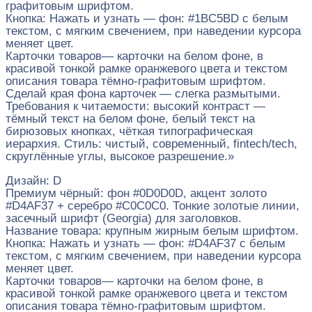
графитовым шрифтом.
Кнопка: Нажать и узнать — фон: #1BC5BD с белым
текстом, с мягким свечением, при наведении курсора
меняет цвет.
Карточки товаров— карточки на белом фоне, в
красивой тонкой рамке оранжевого цвета и текстом
описания товара тёмно-графитовым шрифтом.
Сделай края фона карточек — слегка размытыми.
Требования к читаемости: высокий контраст —
тёмный текст на белом фоне, белый текст на
бирюзовых кнопках, чёткая типографическая
иерархия. Стиль: чистый, современный, fintech/tech,
скруглённые углы, высокое разрешение.»
Дизайн: D
Премиум чёрный: фон #0D0D0D, акцент золото
#D4AF37 + серебро #C0C0C0. Тонкие золотые линии,
засечный шрифт (Georgia) для заголовков.
Название товара: крупным жирным белым шрифтом.
Кнопка: Нажать и узнать — фон: #D4AF37 с белым
текстом, с мягким свечением, при наведении курсора
меняет цвет.
Карточки товаров— карточки на белом фоне, в
красивой тонкой рамке оранжевого цвета и текстом
описания товара тёмно-графитовым шрифтом.