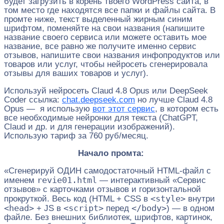
будет загрузить в корень твоего WordPress сайта, в
том место где находятся все папки и файлы сайта. В
промте ниже, текст выделенный жирным синим
шрифтом, поменяйте на свои названия (напишите
название своего сервиса или можете оставить мое
название, все равно же получите именно сервис
отзывов, напишите свои названия инфопродуктов или
товаров или услуг, чтобы нейросеть сгенерировала
отзывы для ваших товаров и услуг).
Используй нейросеть Claud 4.8 Opus или DeepSeek
Coder ссылка:
chat.deepseek.com
но лучше Claud 4.8
Opus — я использую
вот этот сервис
, в котором есть
все необходимые нейронки для текста (ChatGPT,
Claud и др. и для генерации изображений).
Использую тариф за 760 руб/месяц.
Начало промта:
«Сгенерируй ОДИН самодостаточный HTML-файл с
revie01.html
именем
— интерактивный «Сервис
отзывов» с карточками отзывов и горизонтальной
<style>
прокруткой. Весь код (HTML + CSS в
внутри
<head>
<script>
</body>
+ JS в
перед
) — в одном
файле. Без внешних библиотек, шрифтов, картинок,