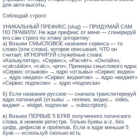
для авто-высоты.
Соблюдай строго:
УНИКАЛЬНЫЙ ПРЕФИКС (slug) — ПРИДУМАЙ САМ
ПО ПРАВИЛУ. Не жди префикс от меня — сгенерируй
его сам строго по этому алгоритму:
а) Возьми СМЫСЛОВОЕ название сервиса — то
слово (или слова), которое описывает, ЧТО он
считает. ИГНОРИРУЙ служебные слова:
«Калькулятор», «Сервис», «Расчёт», «Онлайн»,
«calculator», «calc», «pro». Примеры смыслового ядра:
«Сервис отзывов» → ядро «отзывы» «Сервис видео»
→ ядро «видео» «Сервис виджетов» → ядро «виджет»
«Сервис подписки» → ядро «подписка»
б) Если название русское — сначала транслитерируй
ядро латиницей (отзывы → reviews, видео→ video,
виджет→ widget, подписки → subscription).
в) Возьми ПЕРВЫЕ 5 БУКВ полученного латинского
слова, в нижнем регистре. Только буквы a–z, без
цифр, дефисов и пробелов. Если в ядре меньше 5
букв — используй сколько есть