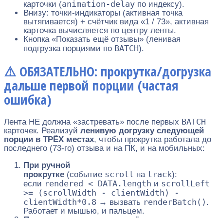
animation-delay
карточки (
по индексу).
Внизу: точки-индикаторы (активная точка
вытягивается) + счётчик вида «1 / 73», активная
карточка вычисляется по центру ленты.
Кнопка «Показать ещё отзывы» (ленивая
BATCH
подгрузка порциями по
).
⚠️ ОБЯЗАТЕЛЬНО: прокрутка/догрузка
дальше первой порции (частая
ошибка)
BATCH
Лента НЕ должна «застревать» после первых
карточек. Реализуй
ленивую догрузку следующей
порции в ТРЁХ местах
, чтобы прокрутка работала до
последнего (73-го) отзыва и на ПК, и на мобильных:
При ручной
scroll
track
прокрутке
(событие
на
):
rendered < DATA.length
scrollLeft
если
и
>= (scrollWidth - clientWidth) -
clientWidth*0.8
renderBatch()
→ вызвать
.
Работает и мышью, и пальцем.