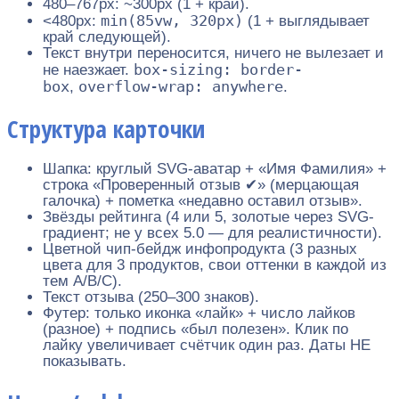
480–767px: ~300px (1 + край).
min(85vw, 320px)
<480px:
(1 + выглядывает
край следующей).
Текст внутри переносится, ничего не вылезает и
box-sizing: border-
не наезжает.
box
overflow-wrap: anywhere
,
.
Структура карточки
Шапка: круглый SVG-аватар + «Имя Фамилия» +
строка «Проверенный отзыв ✔» (мерцающая
галочка) + пометка «недавно оставил отзыв».
Звёзды рейтинга (4 или 5, золотые через SVG-
градиент; не у всех 5.0 — для реалистичности).
Цветной чип-бейдж инфопродукта (3 разных
цвета для 3 продуктов, свои оттенки в каждой из
тем A/B/C).
Текст отзыва (250–300 знаков).
Футер: только иконка «лайк» + число лайков
(разное) + подпись «был полезен». Клик по
лайку увеличивает счётчик один раз. Даты НЕ
показывать.