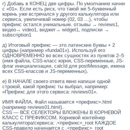
г) Добавь в КОНЕЦ две цифры. По умолчанию начни
с «01». Если есть риск, что такой же 5-буквенный
корень уже встречался у другого калькулятора или
сервиса, увеличивай номер (02, 03 …), чтобы
префикс остался уникальным. отзывы → reviews1,
видео→ video1, виджет→ widget1, подписки →
subscription1
д) Итоговый префикс — это латинские буквы + 2
цифры (например «funda01»). Используй его
ОДНОВРЕМЕННО во всех сущностях из пунктов 2–5
(имя файла, CSS-класс корня, CSS-переменные, JS-
флаг инициализации, calcId для postMessage, имена
всех CSS-классов и JS-переменных).
е) В НАЧАЛЕ своего ответа явно напиши одной
строкой, какой префикс ты выбрал, например:
«Префикс для этого сервиса: reviews01».
ИМЯ ФАЙЛА. Файл называется <префикс>.html
(например reviews01.html).
CSS — ВСЕ СЕЛЕКТОРЫ ВЛОЖЕНЫ В КОРНЕВОЙ
КЛАСС С ПРЕФИКСОМ. Корневой контейнер
калькулятора/сервиса: .<префикс>_root КАЖДОЕ
CSS-правило начинается с .<префикс>_root