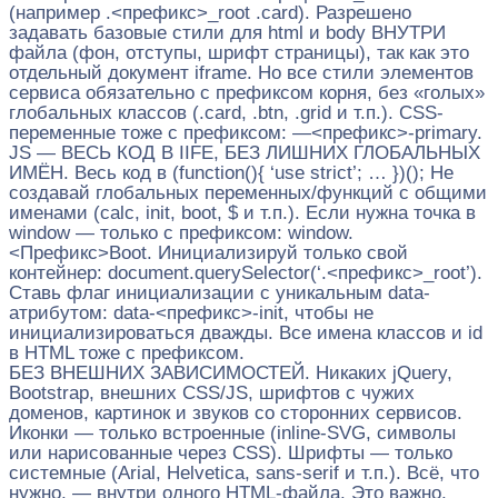
(например .<префикс>_root .card). Разрешено
задавать базовые стили для html и body ВНУТРИ
файла (фон, отступы, шрифт страницы), так как это
отдельный документ iframe. Но все стили элементов
сервиса обязательно с префиксом корня, без «голых»
глобальных классов (.card, .btn, .grid и т.п.). CSS-
переменные тоже с префиксом: —<префикс>-primary.
JS — ВЕСЬ КОД В IIFE, БЕЗ ЛИШНИХ ГЛОБАЛЬНЫХ
ИМЁН. Весь код в (function(){ ‘use strict’; … })(); Не
создавай глобальных переменных/функций с общими
именами (calc, init, boot, $ и т.п.). Если нужна точка в
window — только с префиксом: window.
<Префикс>Boot. Инициализируй только свой
контейнер: document.querySelector(‘.<префикс>_root’).
Ставь флаг инициализации с уникальным data-
атрибутом: data-<префикс>-init, чтобы не
инициализироваться дважды. Все имена классов и id
в HTML тоже с префиксом.
БЕЗ ВНЕШНИХ ЗАВИСИМОСТЕЙ. Никаких jQuery,
Bootstrap, внешних CSS/JS, шрифтов с чужих
доменов, картинок и звуков со сторонних сервисов.
Иконки — только встроенные (inline-SVG, символы
или нарисованные через CSS). Шрифты — только
системные (Arial, Helvetica, sans-serif и т.п.). Всё, что
нужно, — внутри одного HTML-файла. Это важно,