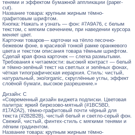
тенями и эффектом бумажной аппликации (paper-
cut).
Название товара: крупным жирным тёмно-
графитовым шрифтом.
Кнопка: Нажать и узнать — фон: #7A9A76, с белым
текстом, с мягким свечением, при наведении курсора
меняет цвет.
Карточки товаров— карточки на тёпло песочно-
бежевом фоне, в красивой тонкой рамке оранжевого
цвета и текстом описания товара тёмным шрифтом.
Сделай края фона карточек — слегка размытыми.
Требования к читаемости: высокий контраст — белый
и тёмно-зелёный текст на светлых и зелёных фонах,
чёткая типографическая иерархия. Стиль: чистый,
натуральный, эко/organic, скруглённые углы, эффект
слоёной бумаги, высокое разрешение.»
Дизайн: C
«Современный дизайн виджета подписки. Цветовая
палитра: яркий бирюзово-мятный (#1BC5BD,
#17A2A2), тёмно-графитовый почти чёрный для
текста (#2B2B2B), чистый белый и светло-серый фон.
Свежий, чистый, финтех-стиль с мягкими тенями и
лёгким градиентом.
Название товара: крупным жирным тёмно-