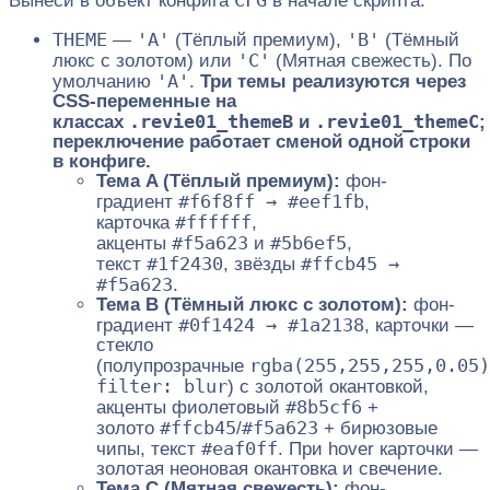
Вынеси в объект конфига
в начале скрипта:
THEME
'A'
'B'
—
(Тёплый премиум),
(Тёмный
'C'
люкс с золотом) или
(Мятная свежесть). По
'A'
умолчанию
.
Три темы реализуются через
CSS-переменные на
.revie01_themeB
.revie01_themeC
классах
и
;
переключение работает сменой одной строки
в конфиге.
Тема A (Тёплый премиум):
фон-
#f6f8ff → #eef1fb
градиент
,
#ffffff
карточка
,
#f5a623
#5b6ef5
акценты
и
,
#1f2430
#ffcb45 →
текст
, звёзды
#f5a623
.
Тема B (Тёмный люкс с золотом):
фон-
#0f1424 → #1a2138
градиент
, карточки —
стекло
rgba(255,255,255,0.05)
(полупрозрачные
filter: blur
) с золотой окантовкой,
#8b5cf6
акценты фиолетовый
+
#ffcb45
#f5a623
золото
/
+ бирюзовые
#eaf0ff
чипы, текст
. При hover карточки —
золотая неоновая окантовка и свечение.
Тема C (Мятная свежесть):
фон-