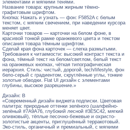
элементами и мягкими тенями.
Название товара: крупным жирным тёмно-
графитовым шрифтом.
Кнопка: Нажать и узнать — фон: F5852A с белым
текстом, с мягким свечением, при наведении курсора
меняет цвет.
Карточки товаров — карточки на белом фоне, в
красивой тонкой рамке оранжевого цвета и текстом
описания товара тёмным шрифтом.
Сделай края фона карточек — слегка размытыми.
Требования к читаемости: высокий контраст текста и
фона, тёмный текст на белом/светлом, белый текст
на оранжевых кнопках, чёткая типографическая
иерархия. Стиль: чистый, дорогой, tech/lifestyle, фон
бело-серый с градиентом, скруглённые углы, тонкие
золотые обводки. Flat UI дизайн с элементами
глубины, высокое разрешение.»
Дизайн: B
«Современный дизайн виджета подписки. Цветовая
палитра: природные оттенки зелёного (шалфейно-
зелёный #7A9A76, глубокий лесной #3E5C42, мягкий
оливковый), тёплые песочно-бежевые и охристо-
золотистые акценты, приглушённый терракотовый.
Эко-стиль, органичный и премиальный, с мягкими