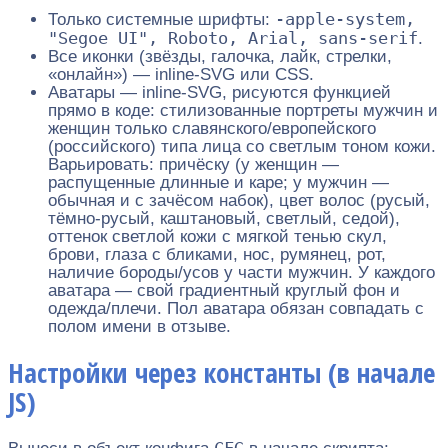
-apple-system,
Только системные шрифты:
"Segoe UI", Roboto, Arial, sans-serif
.
Все иконки (звёзды, галочка, лайк, стрелки,
«онлайн») — inline-SVG или CSS.
Аватары — inline-SVG, рисуются функцией
прямо в коде: стилизованные портреты мужчин и
женщин только славянского/европейского
(российского) типа лица со светлым тоном кожи.
Варьировать: причёску (у женщин —
распущенные длинные и каре; у мужчин —
обычная и с зачёсом набок), цвет волос (русый,
тёмно-русый, каштановый, светлый, седой),
оттенок светлой кожи с мягкой тенью скул,
брови, глаза с бликами, нос, румянец, рот,
наличие бороды/усов у части мужчин. У каждого
аватара — свой градиентный круглый фон и
одежда/плечи. Пол аватара обязан совпадать с
полом имени в отзыве.
Настройки через константы (в начале
JS)
CFG