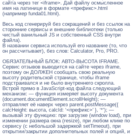
сайта через тег <iframe>. Дай файлу осмысленное
имя на латинице в формате <префикс>.html
(например funda01.html).
Весь код сгенерируй без сокращений и без ссылок на
сторонние сервисы и внешние библиотеки (только
чистый ванильный JS и собственный CSS внутри
файла).
В названии сервиса используй его название (то, что
он рассчитывает), без слов: Calculator, Pro, PRO.
ОБЯЗАТЕЛЬНЫЙ БЛОК: АВТО-ВЫСОТА IFRAME.
Сервис отзывов выводится на сайте через iframe,
поэтому он ДОЛЖЕН сообщать свою реальную
высоту родительской странице, чтобы iframe
подстраивался и не было внутреннего скролла.
Встрой прямо в JavaScript-код файла следующий
механизм: — функция измеряет высоту документа
(document.documentElement.scrollHeight); —
отправляет её наверх через parent.postMessage({
calcHeight: высота, calcId: ‘<префикс>’ }, ‘*’); —
вызывай эту функцию: при загрузке (window load), при
изменении размера окна (resize), при любом клике по
сервису (с небольшой задержкой setTimeout), при
открытии/закрытии дополнительных полей и опций, и