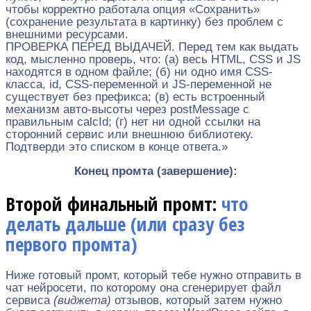
чтобы корректно работала опция «Сохранить»
(сохранение результата в картинку) без проблем с
внешними ресурсами.
ПРОВЕРКА ПЕРЕД ВЫДАЧЕЙ. Перед тем как выдать
код, мысленно проверь, что: (а) весь HTML, CSS и JS
находятся в одном файле; (б) ни одно имя CSS-
класса, id, CSS-переменной и JS-переменной не
существует без префикса; (в) есть встроенный
механизм авто-высоты через postMessage с
правильным calcId; (г) нет ни одной ссылки на
сторонний сервис или внешнюю библиотеку.
Подтверди это списком в конце ответа.»
Конец промта (завершение):
Второй финальный промт:
что
делать дальше (или сразу без
первого промта)
Ниже готовый промт, который тебе нужно отправить в
чат нейросети, по которому она сгенерирует файл
сервиса
(виджета)
отзывов, который затем нужно