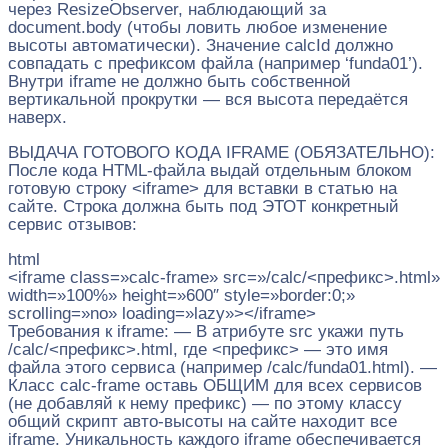
через ResizeObserver, наблюдающий за
document.body (чтобы ловить любое изменение
высоты автоматически). Значение calcId должно
совпадать с префиксом файла (например ‘funda01’).
Внутри iframe не должно быть собственной
вертикальной прокрутки — вся высота передаётся
наверх.
ВЫДАЧА ГОТОВОГО КОДА IFRAME (ОБЯЗАТЕЛЬНО):
После кода HTML-файла выдай отдельным блоком
готовую строку <iframe> для вставки в статью на
сайте. Строка должна быть под ЭТОТ конкретный
сервис отзывов:
html
<iframe class=»calc-frame» src=»/calc/<префикс>.html»
width=»100%» height=»600″ style=»border:0;»
scrolling=»no» loading=»lazy»></iframe>
Требования к iframe: — В атрибуте src укажи путь
/calc/<префикс>.html, где <префикс> — это имя
файла этого сервиса (например /calc/funda01.html). —
Класс calc-frame оставь ОБЩИМ для всех сервисов
(не добавляй к нему префикс) — по этому классу
общий скрипт авто-высоты на сайте находит все
iframe. Уникальность каждого iframe обеспечивается