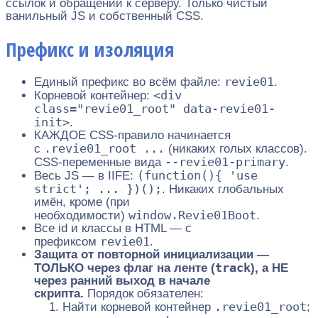
ссылок и обращений к серверу. Только чистый
ванильный JS и собственный CSS.
Префикс и изоляция
revie01
Единый префикс во всём файле:
.
<div
Корневой контейнер:
class="revie01_root" data-revie01-
init>
.
КАЖДОЕ CSS-правило начинается
.revie01_root ...
с
(никаких голых классов).
--revie01-primary
CSS-переменные вида
.
(function(){ 'use
Весь JS — в IIFE:
strict'; ... })();
. Никаких глобальных
имён, кроме (при
window.Revie01Boot
необходимости)
.
Все id и классы в HTML — с
revie01
префиксом
.
Защита от повторной инициализации —
track
ТОЛЬКО через флаг на ленте (
), а НЕ
через ранний выход в начале
скрипта.
Порядок обязателен:
.revie01_root
Найти корневой контейнер
;