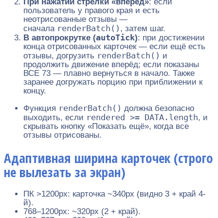
При нажатии стрелки «вперёд»
: если
пользователь у правого края и есть
неотрисованные отзывы —
renderBatch()
сначала
, затем шаг.
autoTick
В автопрокрутке (
)
: при достижении
конца отрисованных карточек — если ещё есть
renderBatch()
отзывы, догрузить
и
продолжить движение вперёд; если показаны
ВСЕ 73 — плавно вернуться в начало. Также
заранее догружать порцию при приближении к
концу.
renderBatch()
Функция
должна безопасно
rendered >= DATA.length
выходить, если
, и
скрывать кнопку «Показать ещё», когда все
отзывы отрисованы.
Адаптивная ширина карточек (строго
не вылезать за экран)
ПК >1200px: карточка ~340px (видно 3 + край 4-
й).
768–1200px: ~320px (2 + край).