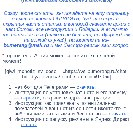
Сразу по
сле оплаты, вы попадете на эту страницу
и вместо кнопки ОПЛАТИТЬ, будет открыта
скрытая часть статьи, в которой скачаете архив с
чат ботом, все инструкции и Подарки
.
А если что
то пошло не так (такого не бывает, предупреждаем
на всякий случай), напишите на
vs-
bumerang@mail.ru
и мы быстро решим ваш вопрос.
*
Торопитесь, Акция может закончиться в любой
момент!
[qiwi_monetiz inv_desc = «https://vs-bumerang.ru/chat-
bot-dlya-biznesa/» out_summ = «9795»]
Чат бот для Телеграмм —
скачать
.
Инструкция по установке чат бота и его запуску
—
перейти
, сохраните адрес инструкции.
Инструкцию как привлекать потенциальных
покупателей в ваш бот из соц сети Вконтакте, с
небольшими затратами и бесплатно —
скачать
.
Инструкция по запуску рекламы в Яндекс Директ
—
ссылка
.