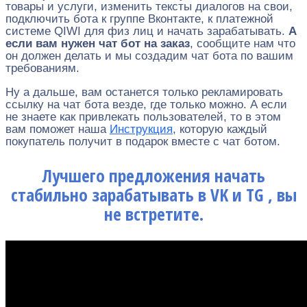
товары и услуги, изменить тексты диалогов на свои,
подключить бота к группе Вконтакте, к платежной
системе QIWI для физ лиц и начать зарабатывать.
А
если вам нужен чат бот на заказ
, сообщите нам что
он должен делать и мы создадим чат бота по вашим
требованиям.
Ну а дальше, вам останется только рекламировать
ссылку на чат бота везде, где только можно. А если
не знаете как привлекать пользователей, то в этом
вам поможет наша
Инструкция
, которую каждый
покупатель получит в подарок вместе с чат ботом.
Лучшего предложения начать
стабильно зарабатывать в VK и TG , вы
не встретите.