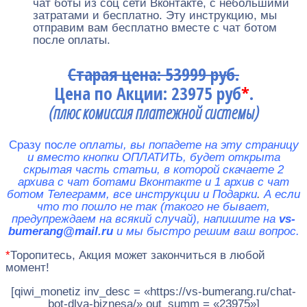
чат боты из соц сети Вконтакте, с небольшими
затратами и бесплатно. Эту инструкцию, мы
отправим вам бесплатно вместе с чат ботом
после оплаты.
Старая цена: 53999 руб.
Цена по Акции: 23975 руб
*
.
(плюс комиссия платежной системы)
Сразу по
сле оплаты, вы попадете на эту страницу
и вместо кнопки ОПЛАТИТЬ, будет открыта
скрытая часть статьи, в которой скачаете 2
архива с чат ботами Вконтакте и 1 архив с чат
ботом Телеграмм, все инструкции и Подарки
.
А если
что то пошло не так (такого не бывает,
предупреждаем на всякий случай), напишите на
vs-
bumerang@mail.ru
и мы быстро решим ваш вопрос.
*
Торопитесь, Акция может закончиться в любой
момент!
[qiwi_monetiz inv_desc = «https://vs-bumerang.ru/chat-
bot-dlya-biznesa/» out_summ = «23975»]