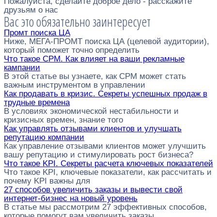
Пожалуйста, сделайте доброе дело - расскажите
друзьям о нас
Вас это обязательно заинтересует
Промт поиска ЦА
Ниже, МЕГА-ПРОМТ поиска ЦА (целевой аудитории),
который поможет точно определить
Что такое CPM. Как влияет на ваши рекламные
кампании
В этой статье вы узнаете, как CPM может стать
важным инструментом в управлении
Как продавать в кризис. Секреты успешных продаж в
трудные времена
В условиях экономической нестабильности и
кризисных времен, знание того
Как управлять отзывами клиентов и улучшать
репутацию компании
Как управление отзывами клиентов может улучшить
вашу репутацию и стимулировать рост бизнеса?
Что такое KPI. Секреты расчета ключевых показателей
Что такое KPI, ключевые показатели, как рассчитать и
почему KPI важны для
27 способов увеличить заказы и вывести свой
интернет-бизнес на новый уровень
В статье мы рассмотрим 27 эффективных способов,
которые помогут вам увеличить заказы.