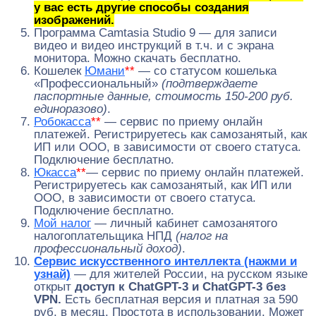
у вас есть другие способы создания
изображений.
Программа Camtasia Studio 9 — для записи
видео и видео инструкций в т.ч. и с экрана
монитора. Можно скачать бесплатно.
Кошелек
Юмани
**
— со статусом кошелька
«Профессиональный»
(подтверждаете
паспортные данные, стоимость 150-200 руб.
единоразово)
.
Робокасса
**
— сервис по приему онлайн
платежей. Регистрируетесь как самозанятый, как
ИП или ООО, в зависимости от своего статуса.
Подключение бесплатно.
Юкасса
**
— сервис по приему онлайн платежей.
Регистрируетесь как самозанятый, как ИП или
ООО, в зависимости от своего статуса.
Подключение бесплатно.
Мой налог
— личный кабинет самозанятого
налогоплательщика НПД
(налог на
профессиональный доход)
.
Сервис искусственного интеллекта (нажми и
узнай)
— для жителей России, на русском языке
открыт
доступ к ChatGPT-3 и ChatGPT-3 без
VPN.
Есть бесплатная версия и платная за 590
руб. в месяц. Простота в использовании. Может