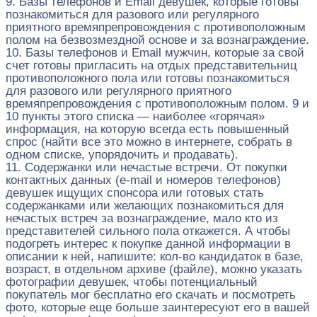
9. Базы телефонов и Email девушек, которые готовы
познакомиться для разового или регулярного
приятного времяпрепровождения с противоположным
полом на безвозмездной основе и за вознаграждение.
10. Базы телефонов и Email мужчин, которые за свой
счет готовы пригласить на отдых представительниц
противоположного пола или готовы познакомиться
для разового или регулярного приятного
времяпрепровождения с противоположным полом. 9 и
10 пункты этого списка — наиболее «горячая»
информация, на которую всегда есть повышенный
спрос (найти все это можно в интернете, собрать в
одном списке, упорядочить и продавать).
11. Содержанки или нечастые встречи. От покупки
контактных данных (e-mail и номеров телефонов)
девушек ищущих спонсора или готовых стать
содержанками или желающих познакомиться для
нечастых встреч за вознаграждение, мало кто из
представителей сильного пола откажется. А чтобы
подогреть интерес к покупке данной информации в
описании к ней, напишите: кол-во кандидаток в базе,
возраст, в отдельном архиве (файле), можно указать
фотографии девушек, чтобы потенциальный
покупатель мог бесплатно его скачать и посмотреть
фото, которые еще больше заинтересуют его в вашей