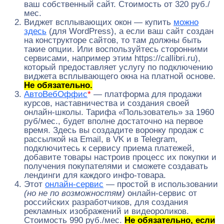
ваш собственный сайт. Стоимость от 320 руб./
мес.
Виджет всплывающих окон — купить
можно
здесь
(для WordPress), а если ваш сайт создан
на конструкторе сайтов, то там должны быть
такие опции. Или воспользуйтесь сторонними
сервисами, например этим https://callibri.ru),
который предоставляет услугу по подключению
виджета всплывающего окна на платной основе.
Не обязательно.
АвтоВебОффис
*
— платформа для продажи
курсов, наставничества и создания своей
онлайн-школы. Тарифа «Пользователь» за 1960
руб/мес., будет вполне достаточно на первое
время. Здесь вы создадите воронку продаж с
рассылкой на Email, в VK и в Telegram,
подключитесь к сервису приема платежей,
добавите товары настроив процесс их покупки и
получения покупателями и сможете создавать
лендинги для каждого инфо-товара.
Этот
онлайн-сервис
— простой в использовании
(но не по возможностям)
онлайн-сервис от
российских разработчиков, для создания
рекламных изображений и видеороликов.
Стоимость 990 руб./мес.
Не обязательно, если