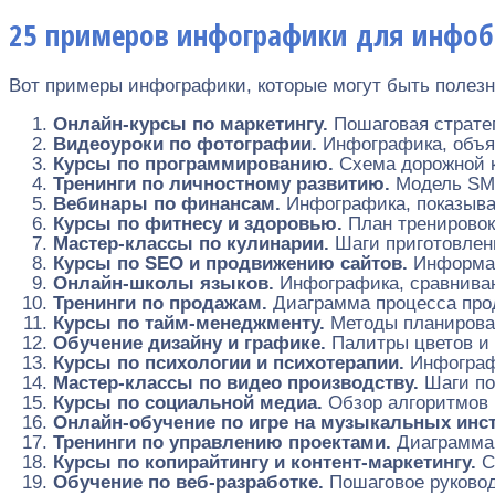
25 примеров инфографики для инфоб
Вот примеры инфографики, которые могут быть полез
Онлайн-курсы по маркетингу.
Пошаговая стратег
Видеоуроки по фотографии.
Инфографика, объя
Курсы по программированию.
Схема дорожной к
Тренинги по личностному развитию.
Модель SMA
Вебинары по финансам.
Инфографика, показыва
Курсы по фитнесу и здоровью.
План тренировок
Мастер-классы по кулинарии.
Шаги приготовлен
Курсы по SEO и продвижению сайтов.
Информац
Онлайн-школы языков.
Инфографика, сравнива
Тренинги по продажам.
Диаграмма процесса прод
Курсы по тайм-менеджменту.
Методы планирова
Обучение дизайну и графике.
Палитры цветов и
Курсы по психологии и психотерапии.
Инфограф
Мастер-классы по видео производству.
Шаги по
Курсы по социальной медиа.
Обзор алгоритмов 
Онлайн-обучение по игре на музыкальных инс
Тренинги по управлению проектами.
Диаграмма 
Курсы по копирайтингу и контент-маркетингу.
С
Обучение по веб-разработке.
Пошаговое руковод