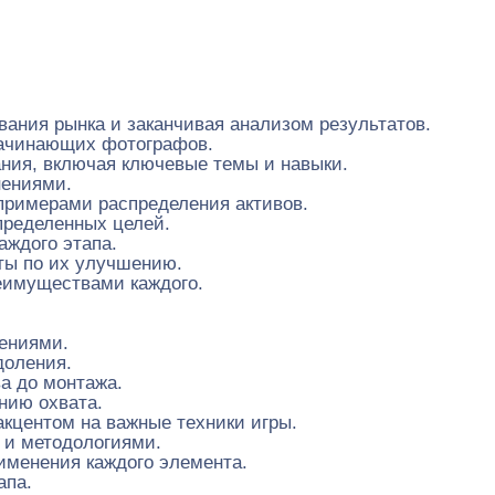
вания рынка и заканчивая анализом результатов.
начинающих фотографов.
ния, включая ключевые темы и навыки.
нениями.
примерами распределения активов.
пределенных целей.
аждого этапа.
ты по их улучшению.
еимуществами каждого.
нениями.
доления.
ва до монтажа.
нию охвата.
кцентом на важные техники игры.
 и методологиями.
именения каждого элемента.
апа.