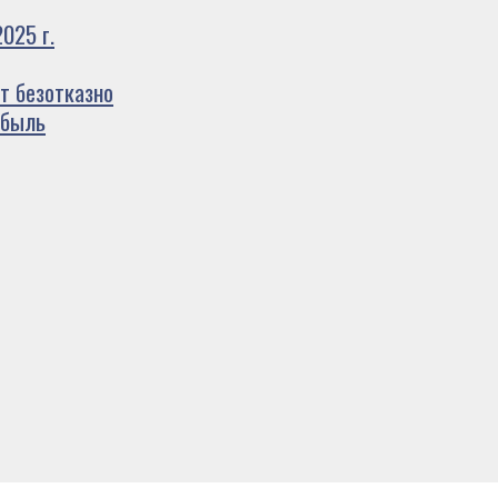
025 г.
т безотказно
ибыль