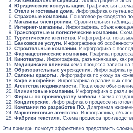
Автомобильные сервисы.
Иллюстрация этапов 
Юридические консультации.
Графическая схема
Отели и гостевые дома.
Инфографика о путешест
Страховые компании.
Пошаговое руководство по
Магазины электроники.
Сравнительная таблица 
Интернет-магазины.
Инфографика, объясняющая 
Транспортные и логистические компании.
Схема
Туристические агентства.
Инфографика, показыв
Банковские услуги.
Инфографика об особенностя
Строительные компании.
Инфографика с послед
Фармацевтические компании.
Графика процесса
Кинотеатры.
Инфографика, разъясняющая, как ра
Медицинские клиники.
хема процесса записи на 
Образовательные учреждения.
Инфографика пут
Салоны красоты.
Инфографика по уходу за коже
Кафе и кофейни.
Инфографика о различных спосо
Агентства недвижимости.
Пошаговое объяснение
Клининговые компании.
Инфографика о различн
Фирмы по производству мебели.
Схема создани
Кондитерские.
Инфографика о процессе изготовл
Компании по разработке ПО.
Диаграмма жизненн
Маркетинговые агентства.
Инфографика, объясн
Фабрики текстиля.
Схема процесса производства
Эти примеры помогут эффективно представить сложны