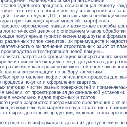
проведения технического осмотра автомобиля.
 этапов судебного процесса, объясняющая клиенту каж
виях: что взять с собой в поездку и как правильно запа
 действиям в случае ДТП с контактами и необходимым
характеристик популярных моделей смартфонов.
процесс оформления заказа и возможные способы дост
 логистической цепочки с описанием этапов обработки 
ающая популярные туристические маршруты в формате 
х различных типов кредитов, их преимуществ и недоста
овательностью выполнения строительных работ от план
 производства и тестирования новой вакцины.
ссчитать затраты на организацию корпоративного меро
прием и список необходимых мед. документов для разн
и развития и карьерных возможностей после окончания
й: шаги и рекомендации по выбору косметики.
бах приготовления кофе с описанием процесса для каж
 процесса покупки и оформления квартиры.
ых методах чистки разных поверхностей и применяемых
я мебели, от проектирования до финальной установки.
ения нескольких видов пирожных и тортов.
ого цикла разработки программного обеспечения с клю
яющая комплексную маркетинговую стратегию с важным
 от сырья до готовой продукции, включая этапы проверк
е процессы и информацию, делая их доступными и поня