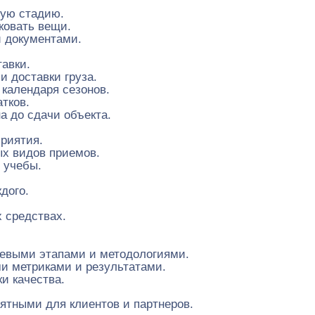
дую стадию.
ковать вещи.
и документами.
авки.
и доставки груза.
календаря сезонов.
тков.
а до сдачи объекта.
приятия.
ых видов приемов.
 учебы.
дого.
 средствах.
чевыми этапами и методологиями.
и метриками и результатами.
и качества.
тными для клиентов и партнеров.