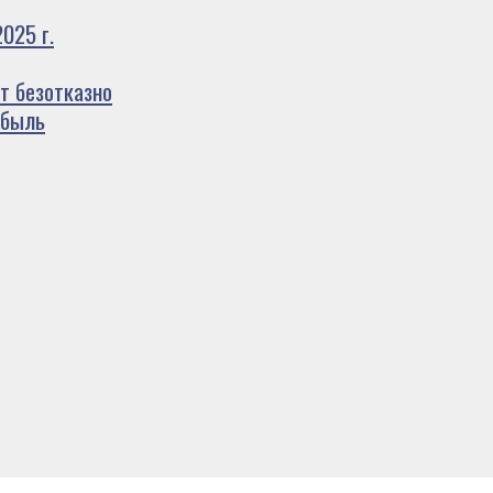
025 г.
т безотказно
ибыль