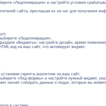
берите «Лидогенерация» и настройте условия срабатыва
етителей сайта, приглашая их на чат для получения и
uch.
выберите «Лидогенерация».
азделе «Виджеты»: настройте дизайн, время появления 
TML код на ваш сайт, что активирует виджет.
.
установке скрипта аналитики на ваш сайт.
ыберите «Лид-формы» и настройте нужный виджет, указ
жет начнет собирать данные о лидах, которые вы можете
дите в систему.