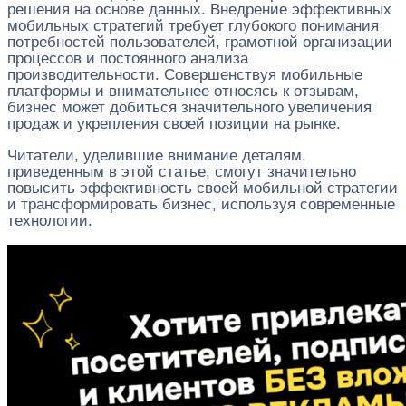
решения на основе данных. Внедрение эффективных
мобильных стратегий требует глубокого понимания
потребностей пользователей, грамотной организации
процессов и постоянного анализа
производительности. Совершенствуя мобильные
платформы и внимательнее относясь к отзывам,
бизнес может добиться значительного увеличения
продаж и укрепления своей позиции на рынке.
Читатели, уделившие внимание деталям,
приведенным в этой статье, смогут значительно
повысить эффективность своей мобильной стратегии
и трансформировать бизнес, используя современные
технологии.