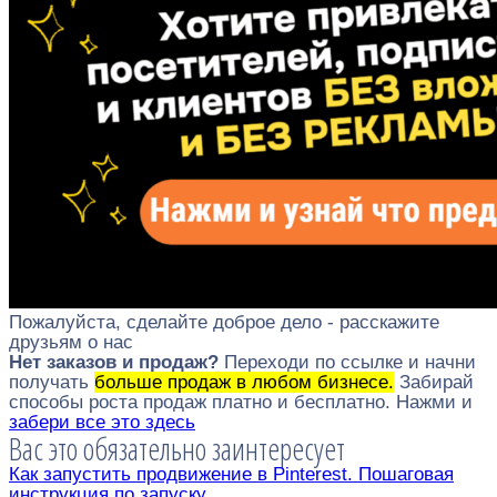
Пожалуйста, сделайте доброе дело - расскажите
друзьям о нас
Нет заказов и продаж?
Переходи по ссылке и начни
получать
больше продаж в любом бизнесе.
Забирай
способы роста продаж платно и бесплатно. Нажми и
забери все это здесь
Вас это обязательно заинтересует
Как запустить продвижение в Pinterest. Пошаговая
инструкция по запуску