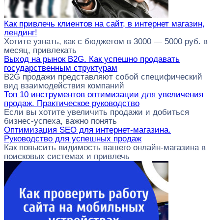
Как привлечь клиентов на сайт, в интернет магазин,
лендинг!
Хотите узнать, как с бюджетом в 3000 — 5000 руб. в
месяц, привлекать
Выход на рынок B2G. Как успешно продавать
государственным структурам
B2G продажи представляют собой специфический
вид взаимодействия компаний
Топ 10 инструментов оптимизации для увеличения
продаж. Практическое руководство
Если вы хотите увеличить продажи и добиться
бизнес-успеха, важно понять
Оптимизация SEO для интернет-магазина.
Руководство для успешных продаж
Как повысить видимость вашего онлайн-магазина в
поисковых системах и привлечь