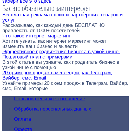
забери все это здесь
Вас это обязательно заинтересует
Бесплатная реклама своих и партнерских товаров и
услуг
Рассказываю, как каждый день БЕСПЛАТНО
привлекать от 1000+ посетителей
Что такое интернет маркетинг
Хотите узнать, как интернет маркетинг может
изменить ваш бизнес и вывести
Эффективное продвижение бизнеса в узкой нише.
Пошаговый план с примерами
В этой статье вы узнаете, как продвигать бизнес в
узкой нише с помощью
20 примеров продаж в мессенджерах Телеграм,
Вайбер, смс, Email
Узнайте примеры 20 схем продаж в Телеграм, Вайбер,
смс, Email, которые
Пользовательское соглашение
Обработка персональных данных
Оплата
Оферта