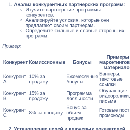
Анализ конкурентных партнерских программ
:
Изучите партнерские программы
конкурентов.
Анализируйте условия, которые они
предлагают своим партнерам.
Определите сильные и слабые стороны их
программ.
Пример:
Примеры
Конкурент
Комиссионные
Бонусы
маркетинго
материало
Баннеры,
Конкурент
10% за
Ежемесячные
текстовые
A
продажу
бонусы
ссылки
Обучающие
Конкурент
15% за
Программа
видеоролики
B
продажу
лояльности
письма
Бонус за
Конкурент
Готовые пост
8% за продажу
объем
C
промокоды
продаж
Установление целей и ключевых показателей