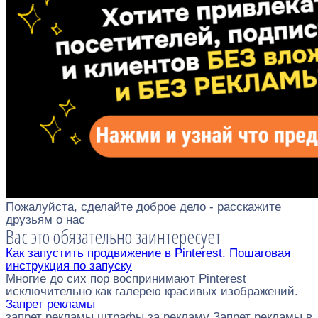
Пожалуйста, сделайте доброе дело - расскажите
друзьям о нас
Вас это обязательно заинтересует
Как запустить продвижение в Pinterest. Пошаговая
инструкция по запуску
Многие до сих пор воспринимают Pinterest
исключительно как галерею красивых изображений.
Запрет рекламы
запрет рекламы штрафы за рекламу Запрет рекламы в