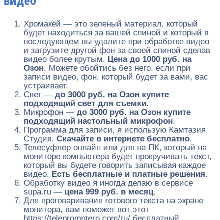
видео
Хромакей — это зеленый материал, который
будет находиться за вашей спиной и который в
последующем вы удалите при обработке видео
и загрузите другой фон за своей спиной сделав
видео более крутым.
Цена до 1000 руб. на
Озон
. Можете обойтись без него, если при
записи видео, фон, который будет за вами, вас
устраивает.
Свет —
до 3000 руб. на Озон купите
подходящий свет для съемки
.
Микрофон —
до 3000 руб. на Озон купите
подходящий настольный микрофон
.
Программа для записи, я использую Камтазия
Студия.
Скачайте в интернете бесплатно
.
Телесуфлер онлайн или для на ПК, который на
мониторе компьютера будет прокручивать текст,
который вы будете говорить записывая каждое
видео.
Есть бесплатные и платные решения
.
Обработку видео я иногда делаю в сервисе
supa.ru —
цена 999 руб. в месяц.
Для проговаривания готового текста на экране
монитора, вам поможет вот этот
https://telepromptero.com/ru/ бесплатный