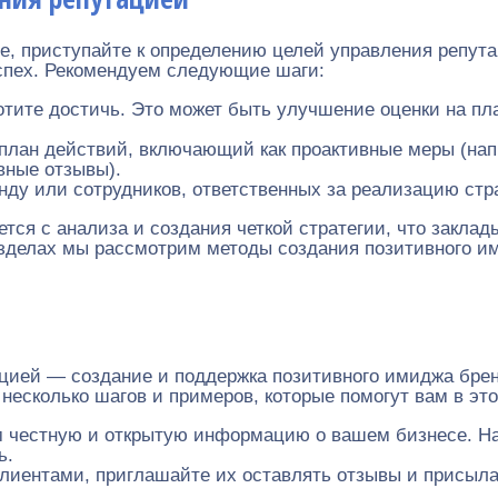
ие, приступайте к определению целей управления репут
успех. Рекомендуем следующие шаги:
отите достичь. Это может быть улучшение оценки на п
лан действий, включающий как проактивные меры (напр
вные отзывы).
ду или сотрудников, ответственных за реализацию стра
ется с анализа и создания четкой стратегии, что закл
азделах мы рассмотрим методы создания позитивного и
цией — создание и поддержка позитивного имиджа брен
несколько шагов и примеров, которые помогут вам в это
 честную и открытую информацию о вашем бизнесе. Нап
ь.
лиентами, приглашайте их оставлять отзывы и присыла