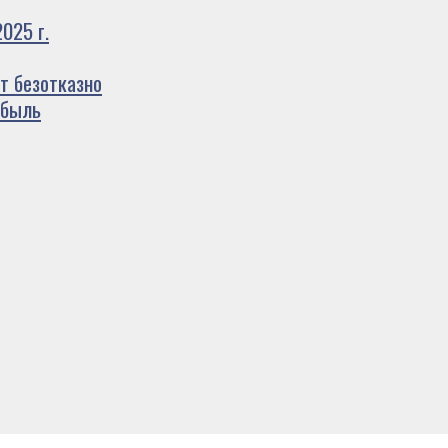
025 г.
т безотказно
ибыль