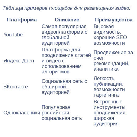
Таблица примеров площадок для размещения видео:
Платформа
Описание
Преимущества
Самая популярная
Высокая
видеоплатформа с
видимость,
YouTube
глобальной
хорошие SEO
аудиторией
возможности
Платформа для
Продвижение за
продвижения статей
счет
Яндекс Дзен
и видео с
рекомендаций,
использованием
аналитика
алгоритмов
Легкость
Социальная сеть с
публикации,
ВКонтакте
обширной
возможности
аудиторией
таргетинга
Встроенные
Популярная
инструменты
Одноклассники
российская
продвижения,
социальная сеть
широкая
аудитория