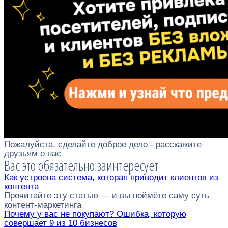
Пожалуйста, сделайте доброе дело - расскажите
друзьям о нас
Вас это обязательно заинтересует
Как устроена система, которая приводит клиентов из
контента
Прочитайте эту статью — и вы поймёте саму суть
контент-маркетинга
Почему у вас не покупают? Ошибка, которую
совершает 9 из 10 бизнесов