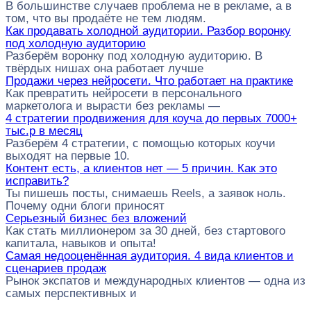
В большинстве случаев проблема не в рекламе, а в
том, что вы продаёте не тем людям.
Как продавать холодной аудитории. Разбор воронку
под холодную аудиторию
Разберём воронку под холодную аудиторию. В
твёрдых нишах она работает лучше
Продажи через нейросети. Что работает на практике
Как превратить нейросети в персонального
маркетолога и вырасти без рекламы —
4 стратегии продвижения для коуча до первых 7000+
тыс.р в месяц
Разберём 4 стратегии, с помощью которых коучи
выходят на первые 10.
Контент есть, а клиентов нет — 5 причин. Как это
исправить?
Ты пишешь посты, снимаешь Reels, а заявок ноль.
Почему одни блоги приносят
Серьезный бизнес без вложений
Как стать миллионером за 30 дней, без стартового
капитала, навыков и опыта!
Самая недооценённая аудитория. 4 вида клиентов и
сценариев продаж
Рынок экспатов и международных клиентов — одна из
самых перспективных и