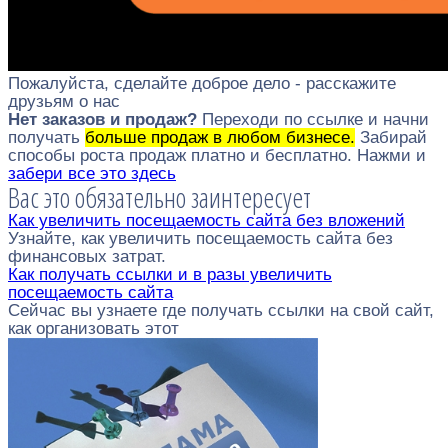
Пожалуйста, сделайте доброе дело - расскажите
друзьям о нас
Нет заказов и продаж?
Переходи по ссылке и начни
получать
больше продаж в любом бизнесе.
Забирай
способы роста продаж платно и бесплатно. Нажми и
забери все это здесь
Вас это обязательно заинтересует
Как увеличить посещаемость сайта без вложений
Узнайте, как увеличить посещаемость сайта без
финансовых затрат.
Как получать ссылки и в разы увеличить
посещаемость сайта
Сейчас вы узнаете где получать ссылки на свой сайт,
как организовать этот