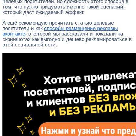
целевых посетителей, но сложность этого способа в
том, что нужно придумать именно такой сценарий,
который даст ожидаемый эффект.
А ещё рекомендую прочитать статью целевые
посетители и как
способы размещение рекламы
вконтакте
, в которой мы рассказали и показали на
скриншотах как выгодно и дёшево рекламироваться в
этой социальной сети.