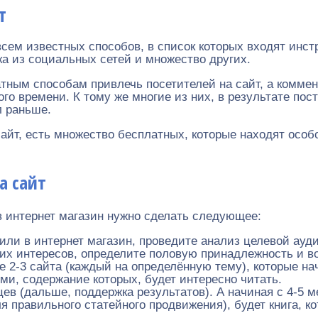
т
всем известных способов, в список которых входят инс
а из социальных сетей и множество других.
тным способам привлечь посетителей на сайт, а коммен
го времени. К тому же многие из них, в результате по
л раньше.
айт, есть множество бесплатных, которые находят особ
а сайт
в интернет магазин нужно сделать следующее:
 или в интернет магазин, проведите анализ целевой ау
их интересов, определите половую принадлежность и во
е 2-3 сайта (каждый на определённую тему), которые на
ими, содержание которых, будет интересно читать.
цев (дальше, поддержка результатов). А начиная с 4-5 
 правильного статейного продвижения), будет книга, к