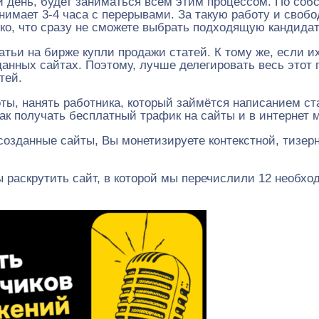
 день, будет заниматься всем этим процессом. По собс
имает 3-4 часа с перерывами. За такую работу и свобод
ко, что сразу не сможете выбрать подходящую кандидат
атьи на бирже купли продажи статей. К тому же, если и
зданных сайтах. Поэтому, лучше делегировать весь этот
тей.
ты, нанять работника, который займётся написанием с
 как получать бесплатный трафик на сайты и в интернет 
созданные сайты, Вы монетизируете контекстной, тизерн
ы раскрутить сайт, в которой мы перечислили 12 необх