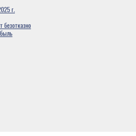
025 г.
т безотказно
ибыль