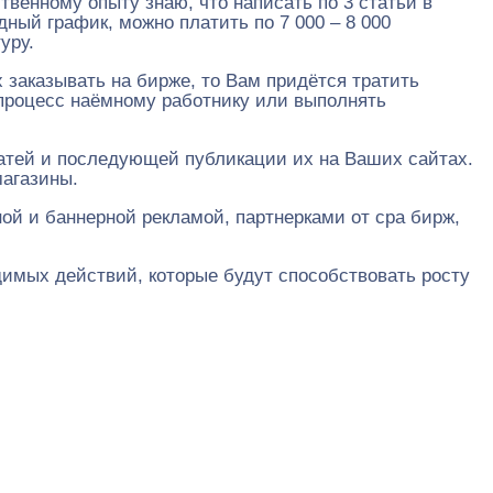
твенному опыту знаю, что написать по 3 статьи в
ный график, можно платить по 7 000 – 8 000
уру.
х заказывать на бирже, то Вам придётся тратить
 процесс наёмному работнику или выполнять
татей и последующей публикации их на Ваших сайтах.
магазины.
ой и баннерной рекламой, партнерками от cpa бирж,
одимых действий, которые будут способствовать росту