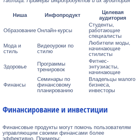
Таблица: Примеры инфопродуктов и их аудитория
Целевая
Ниша
Инфопродукт
аудитория
Студенты,
Образование
Онлайн-курсы
работающие
специалисты
Любители моды,
Мода и
Видеоуроки по
начинающие
стиль
стилю
стилисты
Фитнес-
Программы
Здоровье
энтузиасты,
тренировок
начинающие
Семинары по
Владельцы малого
Финансы
финансовому
бизнеса,
планированию
инвесторы
Финансирование и инвестиции
Финансовые продукты могут помочь пользователям
управляющим своими финансами более
эффективно. Примеры: