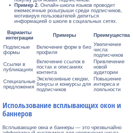
Пример 2.
Онлайн-школа языков проводит
ежемесячные розыгрыши среди подписчиков,
мотивируя пользователей делиться
информацией о школе в социальных сетях.
Варианты
Примеры
Преимущества
интеграции
Увеличение
Подписные
Включение форм в био
числа
формы
профиля
подписчиков
Включение ссылок в
Привлечение
Ссылки в
постах и описаниях
новой
публикациях
контента
аудитории
Эксклюзивные скидки,
Повышение
Специальные
бонусы и конкурсы для
интереса и
предложения
подписчиков
лояльности
Использование всплывающих окон и
баннеров
Всплывающие окна и баннеры — это чрезвычайно
эффективный инструмент для увеличения числа