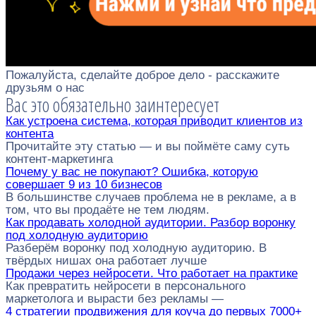
Пожалуйста, сделайте доброе дело - расскажите
друзьям о нас
Вас это обязательно заинтересует
Как устроена система, которая приводит клиентов из
контента
Прочитайте эту статью — и вы поймёте саму суть
контент-маркетинга
Почему у вас не покупают? Ошибка, которую
совершает 9 из 10 бизнесов
В большинстве случаев проблема не в рекламе, а в
том, что вы продаёте не тем людям.
Как продавать холодной аудитории. Разбор воронку
под холодную аудиторию
Разберём воронку под холодную аудиторию. В
твёрдых нишах она работает лучше
Продажи через нейросети. Что работает на практике
Как превратить нейросети в персонального
маркетолога и вырасти без рекламы —
4 стратегии продвижения для коуча до первых 7000+