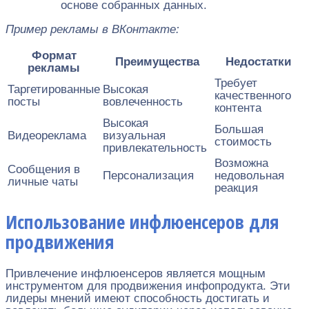
основе собранных данных.
Пример рекламы в ВКонтакте:
Формат
Преимущества
Недостатки
рекламы
Требует
Таргетированные
Высокая
качественного
посты
вовлеченность
контента
Высокая
Большая
Видеореклама
визуальная
стоимость
привлекательность
Возможна
Сообщения в
Персонализация
недовольная
личные чаты
реакция
Использование инфлюенсеров для
продвижения
Привлечение инфлюенсеров является мощным
инструментом для продвижения инфопродукта. Эти
лидеры мнений имеют способность достигать и