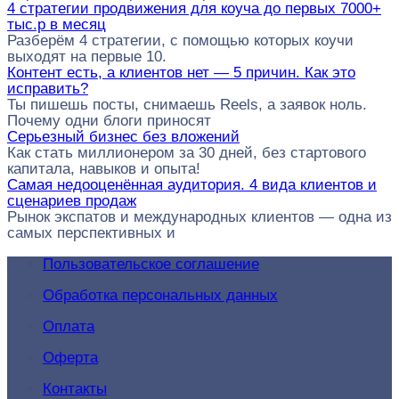
4 стратегии продвижения для коуча до первых 7000+
тыс.р в месяц
Разберём 4 стратегии, с помощью которых коучи
выходят на первые 10.
Контент есть, а клиентов нет — 5 причин. Как это
исправить?
Ты пишешь посты, снимаешь Reels, а заявок ноль.
Почему одни блоги приносят
Серьезный бизнес без вложений
Как стать миллионером за 30 дней, без стартового
капитала, навыков и опыта!
Самая недооценённая аудитория. 4 вида клиентов и
сценариев продаж
Рынок экспатов и международных клиентов — одна из
самых перспективных и
Пользовательское соглашение
Обработка персональных данных
Оплата
Оферта
Контакты