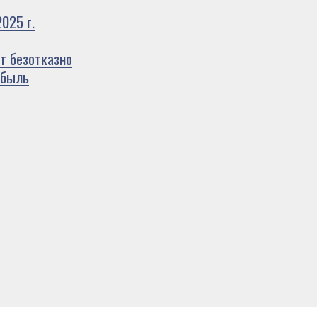
025 г.
т безотказно
ибыль