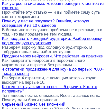
Как устроена система, которая приводит клиентов из
контента
Прочитайте эту статью — и вы поймёте саму суть
контент-маркетинга
Почему у вас не покупают? Ошибка, которую
совершает 9 из 10 бизнесов
В большинстве случаев проблема не в рекламе, а в
том, что вы продаёте не тем людям.
Как продавать холодной аудитории. Разбор воронку
под холодную аудиторию
Разберём воронку под холодную аудиторию. В
твёрдых нишах она работает лучше
Продажи через нейросети. Что работает на практике
Как превратить нейросети в персонального
маркетолога и вырасти без рекламы —
4 стратегии продвижения для коуча до первых 7000+
тыс.р в месяц
Разберём 4 стратегии, с помощью которых коучи
выходят на первые 10.
Контент есть, а клиентов нет — 5 причин. Как это
исправить?
Ты пишешь посты, снимаешь Reels, а заявок ноль.
Почему одни блоги приносят
Серьезный бизнес без вложений
Как стать миллионером за 30 дней, без стартового