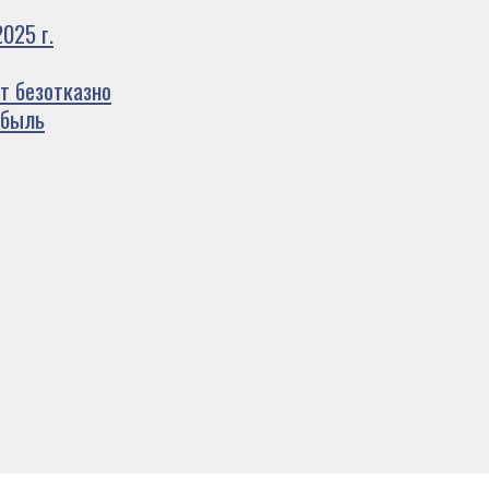
025 г.
т безотказно
ибыль