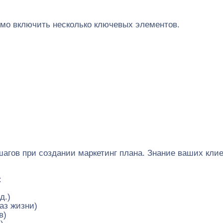
имо включить несколько ключевых элементов.
гов при создании маркетинг плана. Знание ваших клие
:
д.)
аз жизни)
в)