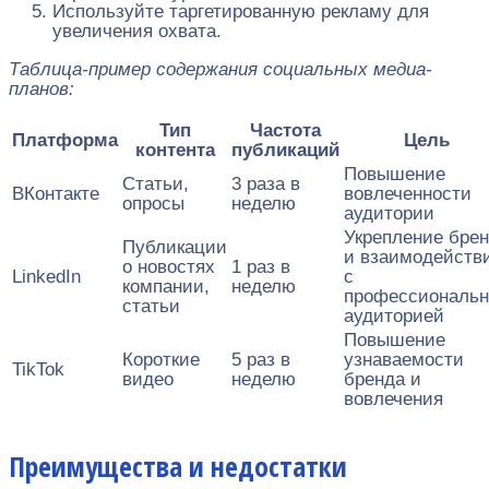
Используйте таргетированную рекламу для
увеличения охвата.
Таблица-пример содержания социальных медиа-
планов:
Тип
Частота
Платформа
Цель
контента
публикаций
Повышение
Статьи,
3 раза в
ВКонтакте
вовлеченности
опросы
неделю
аудитории
Укрепление бре
Публикации
и взаимодейств
о новостях
1 раз в
LinkedIn
с
компании,
неделю
профессиональн
статьи
аудиторией
Повышение
Короткие
5 раз в
узнаваемости
TikTok
видео
неделю
бренда и
вовлечения
Преимущества и недостатки