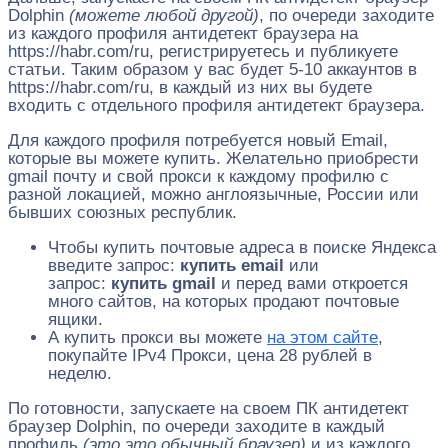
Dolphin
(можете любой другой)
, по очереди заходите
из каждого профиля антидетект браузера на
https://habr.com/ru, регистрируетесь и публикуете
статьи. Таким образом у вас будет 5-10 аккаунтов в
https://habr.com/ru, в каждый из них вы будете
входить с отдельного профиля антидетект браузера.
Для каждого профиля потребуется новый Email,
которые вы можете купить. Желательно приобрести
gmail почту и свой прокси к каждому профилю с
разной локацией, можно англоязычные, России или
бывших союзных республик.
Чтобы купить почтовые адреса в поиске Яндекса
введите запрос:
купить email
или
запрос:
купить gmail
и перед вами откроется
много сайтов, на которых продают почтовые
ящики.
А купить прокси вы можете
на этом сайте
,
покупайте IPv4 Прокси, цена 28 рублей в
неделю.
По готовности, запускаете на своем ПК антидетект
браузер Dolphin, по очереди заходите в каждый
профиль
(это это обычный браузер)
и из каждого