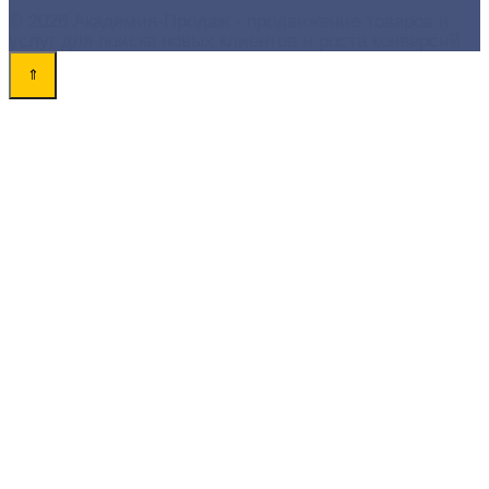
© 2026 Академия-Продаж - продвижение товаров и
услуг для поиска новых клиентов и роста конверсий