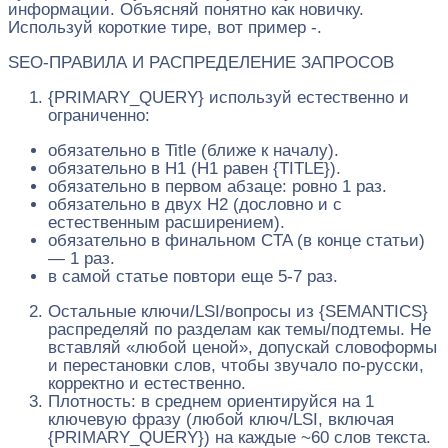
информации. Объясняй понятно как новичку.
Используй короткие тире, вот пример -.
SEO-ПРАВИЛА И РАСПРЕДЕЛЕНИЕ ЗАПРОСОВ
{PRIMARY_QUERY} используй естественно и
ограниченно:
обязательно в Title (ближе к началу).
обязательно в H1 (H1 равен {TITLE}).
обязательно в первом абзаце: ровно 1 раз.
обязательно в двух H2 (дословно и с
естественным расширением).
обязательно в финальном CTA (в конце статьи)
— 1 раз.
в самой статье повтори еще 5-7 раз.
Остальные ключи/LSI/вопросы из {SEMANTICS}
распределяй по разделам как темы/подтемы. Не
вставляй «любой ценой», допускай словоформы
и перестановки слов, чтобы звучало по‑русски,
корректно и естественно.
Плотность: в среднем ориентируйся на 1
ключевую фразу (любой ключ/LSI, включая
{PRIMARY_QUERY}) на каждые ~60 слов текста.