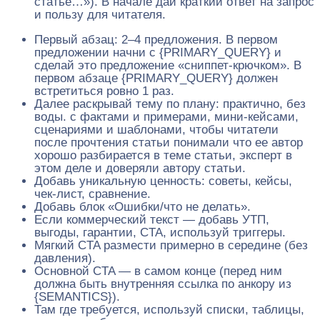
статье…»). В начале дай краткий ответ на запрос
и пользу для читателя.
Первый абзац: 2–4 предложения. В первом
предложении начни с {PRIMARY_QUERY} и
сделай это предложение «сниппет‑крючком». В
первом абзаце {PRIMARY_QUERY} должен
встретиться ровно 1 раз.
Далее раскрывай тему по плану: практично, без
воды. с фактами и примерами, мини‑кейсами,
сценариями и шаблонами, чтобы читатели
после прочтения статьи понимали что ее автор
хорошо разбирается в теме статьи, эксперт в
этом деле и доверяли автору статьи.
Добавь уникальную ценность: советы, кейсы,
чек‑лист, сравнение.
Добавь блок «Ошибки/что не делать».
Если коммерческий текст — добавь УТП,
выгоды, гарантии, CTA, используй триггеры.
Мягкий CTA размести примерно в середине (без
давления).
Основной CTA — в самом конце (перед ним
должна быть внутренняя ссылка по анкору из
{SEMANTICS}).
Там где требуется, используй списки, таблицы,