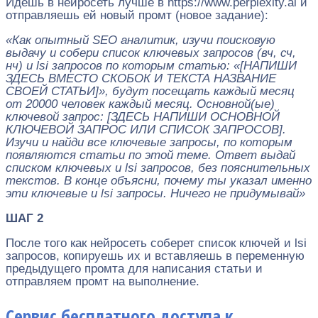
Идешь в нейросеть лучше в https://www.perplexity.ai и
отправляешь ей новый промт (новое задание):
«Как опытный SEO аналитик, изучи поисковую
выдачу и собери список ключевых запросов (вч, сч,
нч) и lsi запросов по которым статью: «[НАПИШИ
ЗДЕСЬ ВМЕСТО СКОБОК И ТЕКСТА НАЗВАНИЕ
СВОЕЙ СТАТЬИ]», будут посещать каждый месяц
от 20000 человек каждый месяц. Основной(ые)
ключевой запрос: [ЗДЕСЬ НАПИШИ ОСНОВНОЙ
КЛЮЧЕВОЙ ЗАПРОС ИЛИ СПИСОК ЗАПРОСОВ].
Изучи и найди все ключевые запросы, по которым
появляются статьи по этой теме. Ответ выдай
списком ключевых и lsi запросов, без пояснительных
текстов. В конце объясни, почему ты указал именно
эти ключевые и lsi запросы. Ничего не придумывай»
ШАГ 2
После того как нейросеть соберет список ключей и lsi
запросов, копируешь их и вставляешь в переменную
предыдущего промта для написания статьи и
отправляем промт на выполнение.
Сервис бесплатного доступа к