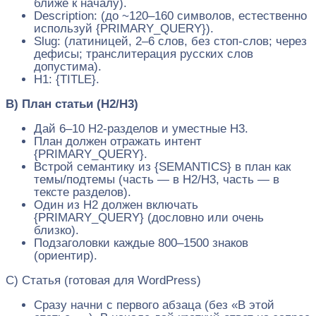
ближе к началу).
Description: (до ~120–160 символов, естественно
используй {PRIMARY_QUERY}).
Slug: (латиницей, 2–6 слов, без стоп‑слов; через
дефисы; транслитерация русских слов
допустима).
H1: {TITLE}.
B) План статьи (H2/H3)
Дай 6–10 H2‑разделов и уместные H3.
План должен отражать интент
{PRIMARY_QUERY}.
Встрой семантику из {SEMANTICS} в план как
темы/подтемы (часть — в H2/H3, часть — в
тексте разделов).
Один из H2 должен включать
{PRIMARY_QUERY} (дословно или очень
близко).
Подзаголовки каждые 800–1500 знаков
(ориентир).
C) Статья (готовая для WordPress)
Сразу начни с первого абзаца (без «В этой