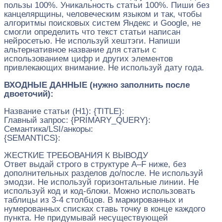
пользы 100%. Уникальность статьи 100%. Пиши без
канцелярщины, человеческим языком и так, чтобы
алгоритмы поисковых систем Яндекс и Google, не
смогли определить что текст статьи написан
нейросетью. Не используй хештэги. Напиши
альтернативное название для статьи с
использованием цифр и других элементов
привлекающих внимание. Не используй дату года.
ВХОДНЫЕ ДАННЫЕ (нужно заполнить после
двоеточий):
Название статьи (H1): {TITLE}:
Главный запрос: {PRIMARY_QUERY}:
Семантика/LSI/анкоры:
{SEMANTICS}:
ЖЕСТКИЕ ТРЕБОВАНИЯ К ВЫВОДУ
Ответ выдай строго в структуре A–F ниже, без
дополнительных разделов до/после. Не используй
эмодзи. Не используй горизонтальные линии. Не
используй код и код‑блоки. Можно использовать
таблицы из 3-4 столбцов. В маркированных и
нумерованных списках ставь точку в конце каждого
пункта. Не придумывай несуществующей