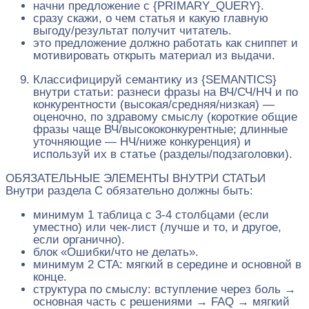
начни предложение с {PRIMARY_QUERY}.
сразу скажи, о чем статья и какую главную
выгоду/результат получит читатель.
это предложение должно работать как сниппет и
мотивировать открыть материал из выдачи.
Классифицируй семантику из {SEMANTICS}
внутри статьи: разнеси фразы на ВЧ/СЧ/НЧ и по
конкурентности (высокая/средняя/низкая) —
оценочно, по здравому смыслу (короткие общие
фразы чаще ВЧ/высококонкурентные; длинные
уточняющие — НЧ/ниже конкуренция) и
используй их в статье (разделы/подзаголовки).
ОБЯЗАТЕЛЬНЫЕ ЭЛЕМЕНТЫ ВНУТРИ СТАТЬИ
Внутри раздела C обязательно должны быть:
минимум 1 таблица с 3-4 столбцами (если
уместно) или чек‑лист (лучше и то, и другое,
если органично).
блок «Ошибки/что не делать».
минимум 2 CTA: мягкий в середине и основной в
конце.
структура по смыслу: вступление через боль →
основная часть с решениями → FAQ → мягкий