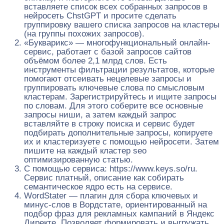
вставляете список всех собранных запросов в
нейросеть ChstGPT и просите сделать
группировку вашего списка запросов на кластеры
(на группы похожих запросов).
«Букварикс» — многофункциональный онлайн-
сервис, работает с базой запросов сайтов
объёмом более 2,1 млрд слов. Есть
инструменты фильтрации результатов, которые
помогают отсеивать нецелевые запросы и
группировать ключевые слова по смысловым
кластерам. Зарегистрируйтесь и ищите запросы
по словам. Для этого соберите все основные
запросы ниши, а затем каждый запрос
вставляйте в строку поиска и сервис будет
подбирать дополнительные запросы, копируете
их и кластеризуете с помощью нейросети. Затем
пишите на каждый кластер seo
оптимизированную статью.
С помощью сервиса: https://www.keys.so/ru.
Сервис платный, описание как собирать
семантическое ядро есть на сервисе.
WordStater — плагин для сбора ключевых и
минус-слов в Вордстате, ориентированный на
подбор фраз для рекламных кампаний в Яндекс
Директе. Позволяет формировать и выгружать