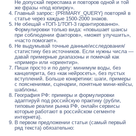
Не допускай переспама и повторов одной и той
же фразы «под копирку».
Главный запрос: {PRIMARY_QUERY} повторяй в
статье через каждые 1500-2000 знаков.
Не обещай «ТОП‑1/ТОП‑3 гарантированно».
Формулировки только вида: «повышает шансы
при соблюдении факторов», «может улучшить»,
«часто помогает».
Не выдумывай точные данные/исследования/
статистику без источников. Если нужны числа —
давай примерные диапазоны и помечай как
«пример» или «ориентир».
Пиши просто и по делу: минимум воды, без
канцелярита, без «как нейросеть», без пустых
вступлений. Больше конкретики: шаги, примеры
с пояснениями, сценарии, понятные мини‑кейсы,
шаблоны.
География РФ: примеры и формулировки
адаптируй под российскую практику (рубли,
типовые реалии рынка РФ, онлайн сервисы
которые работают в российском сегменте
интернета).
В первом предложении статьи (самый первый
ряд текста) обязательно: