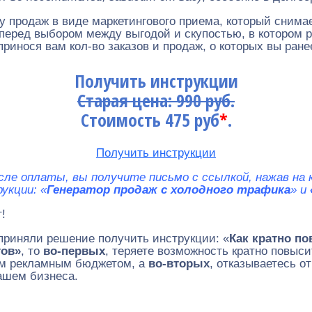
у продаж в виде маркетингового приема, который снима
 перед выбором между выгодой и скупостью, в котором 
принося вам кол-во заказов и продаж, о которых вы ране
Получить инструкции
Старая цена: 990 руб.
Стоимость 475 руб
*
.
Получить инструкции
сле оплаты, вы получите письмо с ссылкой, нажав на
рукции:
«
Генератор продаж с холодного трафика
» и
!
 приняли решение получить инструкции: «
Как кратно п
тов»
,
то
во-первых
, теряете возможность кратно повыс
им рекламным бюджетом, а
во-вторых
, отказываетесь от
ашем бизнеса.