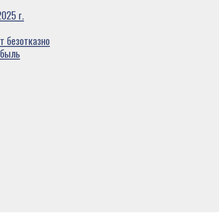
025 г.
т безотказно
ибыль