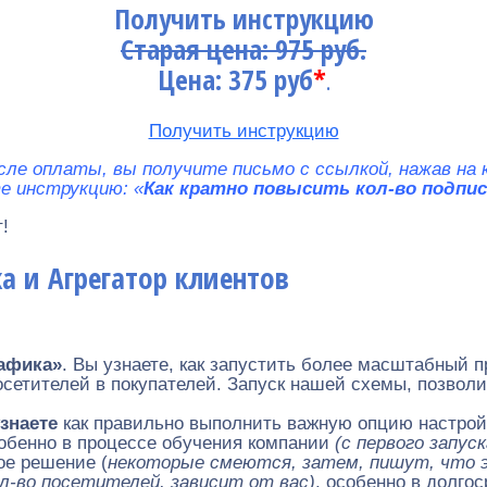
Получить инструкцию
Старая цена: 975 руб.
Цена: 375 руб
*
.
Получить инструкцию
сле оплаты, вы получите письмо с ссылкой, нажав на
е инструкцию: «
Как кратно повысить кол-во подпис
!
а и Агрегатор клиентов
рафика»
. Вы узнаете, как запустить более масштабный п
тителей в покупателей. Запуск нашей схемы, позволит 
знаете
как правильно выполнить важную опцию настройк
обенно в процессе обучения компании
(с первого запус
ое решение (
некоторые смеются, затем, пишут, что 
ол-во посетителей, зависит от вас)
, особенно в долго