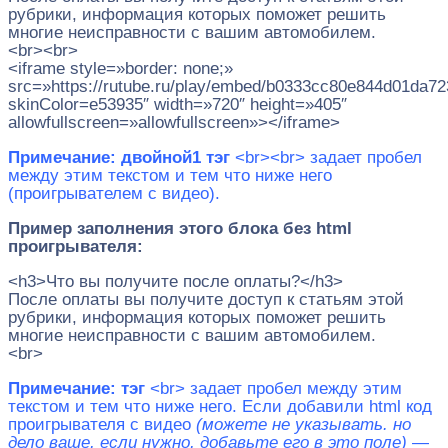
рубрики, информация которых поможет решить
многие неисправности с вашим автомобилем.
<br><br>
<iframe style=»border: none;»
src=»https://rutube.ru/play/embed/b0333cc80e844d01da7
skinColor=e53935″ width=»720″ height=»405″
allowfullscreen=»allowfullscreen»></iframe>
Примечание: двойной1 тэг
<br><br> задает пробел
между этим текстом и тем что ниже него
(проигрывателем с видео).
Пример заполнения этого блока без html
проигрывателя:
<h3>Что вы получите после оплаты?</h3>
После оплаты вы получите доступ к статьям этой
рубрики, информация которых поможет решить
многие неисправности с вашим автомобилем.
<br>
Примечание: тэг
<br> задает пробел между этим
текстом и тем что ниже него. Если добавили
html код
проигрывателя с видео
(можете не указывать. но
дело ваше, если нужно, добавьте его в это поле)
—