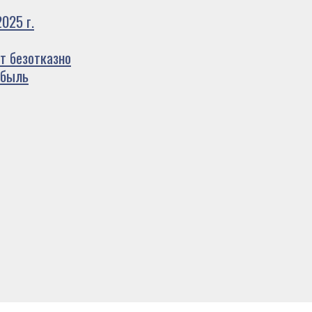
025 г.
т безотказно
ибыль