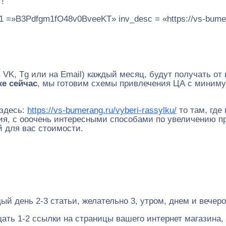
!
 =»B3Pdfgm1fO48v0BveeKT» inv_desc = «https://vs-bumera
 VK, Tg или на Email) каждый месяц, будут получать о
же сейчас
, мы готовим схемы привлечения ЦА с миниму
 здесь:
https://vs-bumerang.ru/vyberi-rassylku/
то там, где 
ия, с ооочень интересными способами по увеличению пр
й для вас стоимости.
ый день 2-3 статьи, желательно 3, утром, днем и вечер
щать 1-2 ссылки на страницы вашего интернет магазина