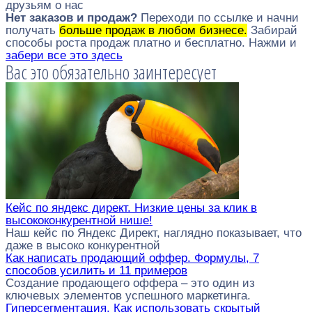
друзьям о нас
Нет заказов и продаж?
Переходи по ссылке и начни
получать
больше продаж в любом бизнесе.
Забирай
способы роста продаж платно и бесплатно. Нажми и
забери все это здесь
Вас это обязательно заинтересует
Кейс по яндекс директ. Низкие цены за клик в
высококонкурентной нише!
Наш кейс по Яндекс Директ, наглядно показывает, что
даже в высоко конкурентной
Как написать продающий оффер. Формулы, 7
способов усилить и 11 примеров
Создание продающего оффера – это один из
ключевых элементов успешного маркетинга.
Гиперсегментация. Как использовать скрытый