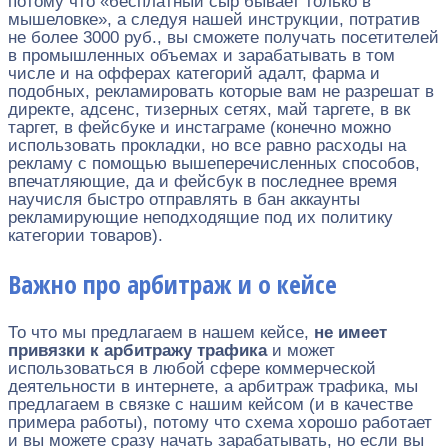
потому что «бесплатный сыр бывает только в
мышеловке», а следуя нашей инструкции, потратив
не более 3000 руб., вы сможете получать посетителей
в промышленных объемах и зарабатывать в том
числе и на офферах категорий адалт, фарма и
подобных, рекламировать которые вам не разрешат в
директе, адсенс, тизерных сетях, май таргете, в вк
таргет, в фейсбуке и инстаграме (конечно можно
использовать прокладки, но все равно расходы на
рекламу с помощью вышеперечисленных способов,
впечатляющие, да и фейсбук в последнее время
научисля быстро отправлять в бан аккаунты
рекламирующие неподходящие под их политику
категории товаров).
Важно про арбитраж и о кейсе
То что мы предлагаем в нашем кейсе,
не имеет
привязки к арбитражу трафика
и может
использоваться в любой сфере коммерческой
деятельности в интернете, а арбитраж трафика, мы
предлагаем в связке с нашим кейсом (и в качестве
примера работы), потому что схема хорошо работает
и вы можете сразу начать зарабатывать, но если вы