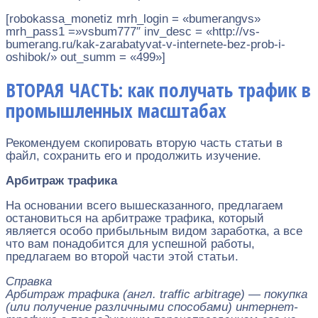
[robokassa_monetiz mrh_login = «bumerangvs»
mrh_pass1 =»vsbum777″ inv_desc = «http://vs-
bumerang.ru/kak-zarabatyvat-v-internete-bez-prob-i-
oshibok/» out_summ = «499»]
ВТОРАЯ ЧАСТЬ: как получать трафик в
промышленных масштабах
Рекомендуем скопировать вторую часть статьи в
файл, сохранить его и продолжить изучение.
Арбитраж трафика
На основании всего вышесказанного, предлагаем
остановиться на арбитраже трафика, который
является особо прибыльным видом заработка, а все
что вам понадобится для успешной работы,
предлагаем во второй части этой статьи.
Справка
Арбитраж трафика (англ. traffic arbitrage) — покупка
(или получение различными способами) интернет-