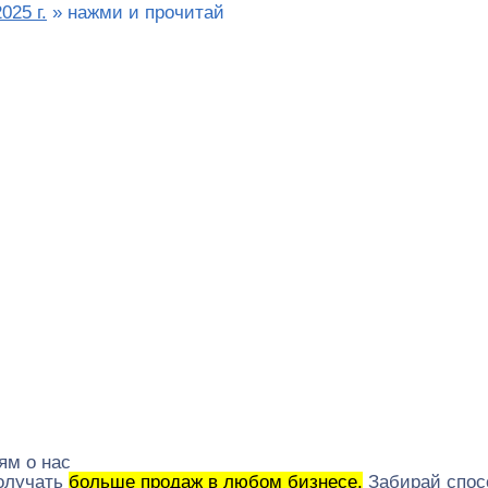
025 г.
»
нажми и прочитай
ям о нас
получать
больше продаж в любом бизнесе.
Забирай спос