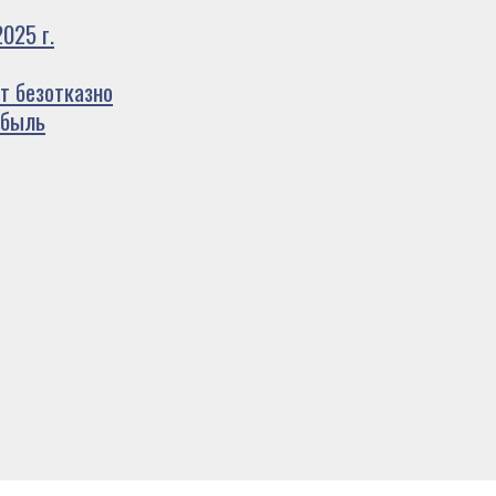
025 г.
т безотказно
ибыль