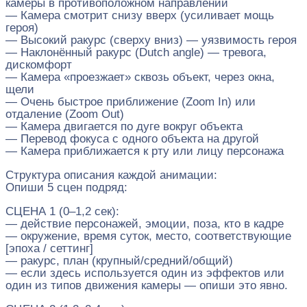
камеры в противоположном направлении
— Камера смотрит снизу вверх (усиливает мощь
героя)
— Высокий ракурс (сверху вниз) — уязвимость героя
— Наклонённый ракурс (Dutch angle) — тревога,
дискомфорт
— Камера «проезжает» сквозь объект, через окна,
щели
— Очень быстрое приближение (Zoom In) или
отдаление (Zoom Out)
— Камера двигается по дуге вокруг объекта
— Перевод фокуса с одного объекта на другой
— Камера приближается к рту или лицу персонажа
Структура описания каждой анимации:
Опиши 5 сцен подряд:
СЦЕНА 1 (0–1,2 сек):
— действие персонажей, эмоции, поза, кто в кадре
— окружение, время суток, место, соответствующие
[эпоха / сеттинг]
— ракурс, план (крупный/средний/общий)
— если здесь используется один из эффектов или
один из типов движения камеры — опиши это явно.