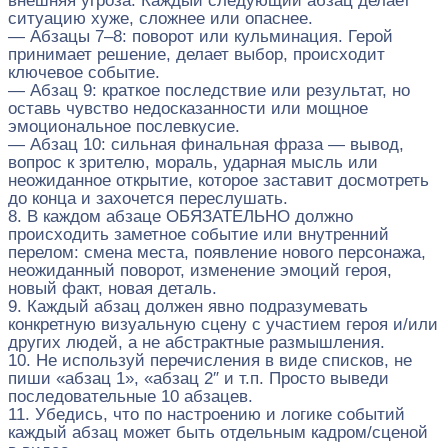
внешняя угроза. Каждый следующий абзац делает
ситуацию хуже, сложнее или опаснее.
— Абзацы 7–8: поворот или кульминация. Герой
принимает решение, делает выбор, происходит
ключевое событие.
— Абзац 9: краткое последствие или результат, но
оставь чувство недосказанности или мощное
эмоциональное послевкусие.
— Абзац 10: сильная финальная фраза — вывод,
вопрос к зрителю, мораль, ударная мысль или
неожиданное открытие, которое заставит досмотреть
до конца и захочется переслушать.
8. В каждом абзаце ОБЯЗАТЕЛЬНО должно
происходить заметное событие или внутренний
перелом: смена места, появление нового персонажа,
неожиданный поворот, изменение эмоций героя,
новый факт, новая деталь.
9. Каждый абзац должен явно подразумевать
конкретную визуальную сцену с участием героя и/или
других людей, а не абстрактные размышления.
10. Не используй перечисления в виде списков, не
пиши «абзац 1», «абзац 2″ и т.п. Просто выведи
последовательные 10 абзацев.
11. Убедись, что по настроению и логике событий
каждый абзац может быть отдельным кадром/сценой