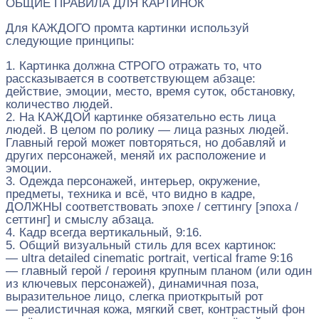
ОБЩИЕ ПРАВИЛА ДЛЯ КАРТИНОК
Для КАЖДОГО промта картинки используй
следующие принципы:
1. Картинка должна СТРОГО отражать то, что
рассказывается в соответствующем абзаце:
действие, эмоции, место, время суток, обстановку,
количество людей.
2. На КАЖДОЙ картинке обязательно есть лица
людей. В целом по ролику — лица разных людей.
Главный герой может повторяться, но добавляй и
других персонажей, меняй их расположение и
эмоции.
3. Одежда персонажей, интерьер, окружение,
предметы, техника и всё, что видно в кадре,
ДОЛЖНЫ соответствовать эпохе / сеттингу [эпоха /
сеттинг] и смыслу абзаца.
4. Кадр всегда вертикальный, 9:16.
5. Общий визуальный стиль для всех картинок:
— ultra detailed cinematic portrait, vertical frame 9:16
— главный герой / героиня крупным планом (или один
из ключевых персонажей), динамичная поза,
выразительное лицо, слегка приоткрытый рот
— реалистичная кожа, мягкий свет, контрастный фон