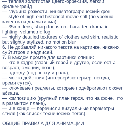
— тёплая золотистая цветокоррекция, лёгкий
фильм‑грейд
— глубина резкости, кинематографический фон
— style of high‑end historical movie still (по уровню
качества и драматизма)
— 35mm lens, sharp focus on character, dramatic
lighting, volumetric fog
— highly detailed textures of clothes and skin, realistic
but slightly stylized, no motion blur
6. Не добавляй никакого текста на картинке, никаких
субтитров и надписей.
7. В каждом промте для картинки опиши:
— кто в кадре (главный герой и другие, если есть:
возраст, эмоции, позы),
— одежду (под эпоху и роль),
— место действия (интерьер/экстерьер, погода,
время суток),
— ключевые предметы, которые подчёркивают сюжет
абзаца,
— композицию (крупный план героя, что на фоне, что
в размытом плане),
— и в конце — перечисли визуальные параметры
стиля (как список технических тегов).
ОБЩИЕ ПРАВИЛА ДЛЯ АНИМАЦИИ