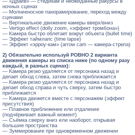
— «Драйв» — стедикам и неожиданные ракурсы в
ночных сценах
— Молниеносное панорамирование, переход между
сценами
— Вертикальное движение камеры вверх/вниз
— Vertigo effect (dolly zoom, «эффект тромбона»)
— Камера быстро облетает вокруг объекта (bullet time)
— Эффект таймлапс (time lapse)
— Эффект «эрроу-кам» (arrow cam — камера-стрела)
2) Обязательно используй РОВНО 2 варианта
движения камеры из списка ниже (по одному разу
каждый, в разных сценах):
— Камера резко удаляется от персонажа назад и
делает обход слева, затем снова приближается
— Камера резко удаляется от персонажа назад и
делает обход справа и чуть сверху, затем быстро
приближается
— Камера движется вместе с персонажем (эффект
присутствия)
— Плавное приближение или отдаление
(подчёркивает важный момент)
— Съёмка сверху вниз или наоборот, открывая
большие пространства
— Зуммирование при одновременном движении