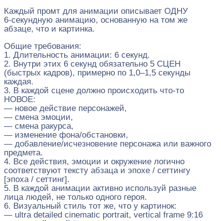
Каждый промт для анимации описывает ОДНУ
6‑секундную анимацию, основанную на том же
абзаце, что и картинка.
Общие требования:
1. Длительность анимации: 6 секунд.
2. Внутри этих 6 секунд обязательно 5 СЦЕН
(быстрых кадров), примерно по 1,0–1,5 секунды
каждая.
3. В каждой сцене должно происходить что‑то
НОВОЕ:
— новое действие персонажей,
— смена эмоции,
— смена ракурса,
— изменение фона/обстановки,
— добавление/исчезновение персонажа или важного
предмета.
4. Все действия, эмоции и окружение логично
соответствуют тексту абзаца и эпохе / сеттингу
[эпоха / сеттинг].
5. В каждой анимации активно используй разные
лица людей, не только одного героя.
6. Визуальный стиль тот же, что у картинок:
— ultra detailed cinematic portrait, vertical frame 9:16