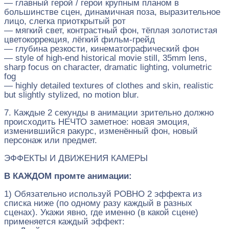
— главный герой / герои крупным планом в
большинстве сцен, динамичная поза, выразительное
лицо, слегка приоткрытый рот
— мягкий свет, контрастный фон, тёплая золотистая
цветокоррекция, лёгкий фильм‑грейд
— глубина резкости, кинематографический фон
— style of high‑end historical movie still, 35mm lens,
sharp focus on character, dramatic lighting, volumetric
fog
— highly detailed textures of clothes and skin, realistic
but slightly stylized, no motion blur.
7. Каждые 2 секунды в анимации зрительно должно
происходить НЕЧТО заметное: новая эмоция,
изменившийся ракурс, изменённый фон, новый
персонаж или предмет.
ЭФФЕКТЫ И ДВИЖЕНИЯ КАМЕРЫ
В КАЖДОМ промте анимации:
1) Обязательно используй РОВНО 2 эффекта из
списка ниже (по одному разу каждый в разных
сценах). Укажи явно, где именно (в какой сцене)
применяется каждый эффект: