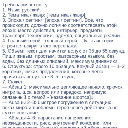
Требования к тексту:
1. Язык: русский.
2. Тематика / жанр: [тематика / жанр].
3. Эпоха / сеттинг: [эпоха / сеттинг]. Всё, что
происходит, должно логично соответствовать этой
эпохе: место действия, интерьер, предметы,
транспорт, технологии, одежда, социальные реалии.
4. Главный герой: [главный герой]. Пусть история
строится вокруг этого персонажа.
5. Объём: текст для начитки вслух от 35 до 55 секунд.
Пиши живым, простым, разговорным языком, без
воды, без длинных описаний, максимум динамики.
6. Структура: строго 10 абзацев. Каждый абзац — 1–2
коротких, ёмких предложения, которые легко
прочитать вслух за ~3–5 секунд.
7. Сюжет:
— Абзац 1: максимально цепляющее начало, крючок,
интрига, шок, вопрос или парадокс, напрямую
связанный с темой «[название шортса]».
— Абзацы 2–3: быстрое погружение в ситуацию,
показ мира и проблемы героя через действие, а не
сухое описание.
— Абзацы 4–6: нарастание напряжения,
неожиданности, риск, внутренний конфликт или